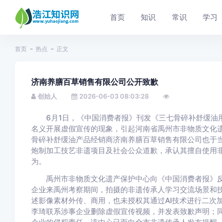
首页
知识
常识
学习
首页
热点
正文
济南养膳百草销售有限公司公开致歉
创始人
2026-06-03 08:03:28
6月1日，《中国消费者报》刊发《三七骨碎补舒缓油用
名义开展虚假宣传的现象，引起河南省禹州市非物质文化
骨碎补舒缓油产品经销商济南养膳百草销售有限公司也于
炮制加工技艺非遗项目及社会公众道歉，承认其擅自使用非
为。
禹州市非物质文化遗产保护中心向《中国消费者报》反
企业来禹州考察期间，拍摄的非遗传承人学习交流场景和
述影像素材外传、商用，也未授权其通过AI技术进行二次
李琦联系涉事企业删除虚假宣传视频，并发表致歉声明；