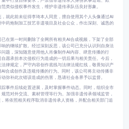
，重申行业自律要求，严禁借非遗传承人身份从事造谣、欺
防范类似侵权事件发生，维护非遗传承队伍良好形象。
就此前未征得李琦本人同意，擅自使用其个人头像通过AI
州中药炮制加工技艺非遗项目及社会公众，作出深刻、诚恳的
在第一时间删除了全网所有相关AI合成视频，下架了全部
影响的继续扩散。经过深刻反思，该公司已充分认识到自身法
问题，深知随意使用他人肖像制作AI内容、肆意传播的行
司自愿承担本次侵权行为造成的一切后果与相关责任。今后，
关法律规定，严守内容创作底线与法律法规红线，敬畏知识产
AI合成创作及违规传播的行为。同时，该公司将主动传播非
行动弥补此次错误造成的伤害，恳请社会各界予以监督。
踪事件后续处置进展，及时掌握事件动态。同时，组织全市
，规范对外交流、素材管理等行为。加强非遗传承领域监管，
实，将依照相关程序取消非遗传承人资格，并配合相关部门追