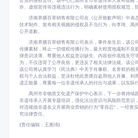
企业的侵权责任。该中心已面向全市非遗传承人发布提醒
诈、虚假宣传等违规违法行为，明确素材使用授权规范，
济南养膳百草销售有限公司在《公开致歉声明》中表态，
技术制作、发布相关视频的侵权及不当行为，向李琦、禹
公开道歉。
济南养膳百草销售有限公司表示，事件发生后，该公司已
传播素材，终止一切侵权传播行为，最大程度地遏制不良
律意识淡薄、尊重他人权益意识缺失、内容创作底线失守等
为，不仅违背了公序良俗，更违反了相关法律法规。该公
该公司将认真学习《民法典》中关于肖像权、名誉权的相
权与个人合法权益，坚决杜绝此类擅自盗用他人肖像、利用
遗正能量，尊重每一位非遗传承人的付出与成果，以实际
禹州市非物质文化遗产保护中心表示，下一步将持续跟
非遗传承人开展专题培训，强化法治意识与风险防范意识
对违规借非遗名义开展商业营销的行为“零容忍”，一经查
究法律责任。
(责任编辑：王惠绵)