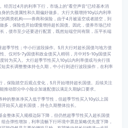
。经历过4月的利率下行，市场上的“看空声音”已经基本消
身的负债属性和久期偏好做多。大行大额增持10y以内利率
空的两类机构——券商和保险，由于4月被逼空或者踏空，到
波做多，保险也开始缓慢增持超长国债。因此，债券市场已经
增长，债市至少还要进行配置，既然短端空间有限，压平长端
显著超季节性；中小行波段操作。
5月大行对超长国债与地方债
、仅对5-7y国债和政金债买入稍弱，月中对5-10y国债买
度转为买入。大行超季节性买入10y以内利率债或与央行强
买短卖长调整整体持仓久期，中小行则进行波段操作，在利率
行，保险踏空后观点变化，5月开始增持超长国债。后续关注
可能推动部分中小险企加速配债以满足久期缺口要求。
券种的整体净买入低于季节性，但超季节性买入10y以上国
二周开始买入超长国债，持仓久期整体拉长。
基金整体买入规模边际下降，但仍然超季节性买入超长国债
、组合弹性增加，利率流畅下行环境中票息策略优先度下降，
债可能仍然是主要的增持品种，有望推动超长行情进一步延