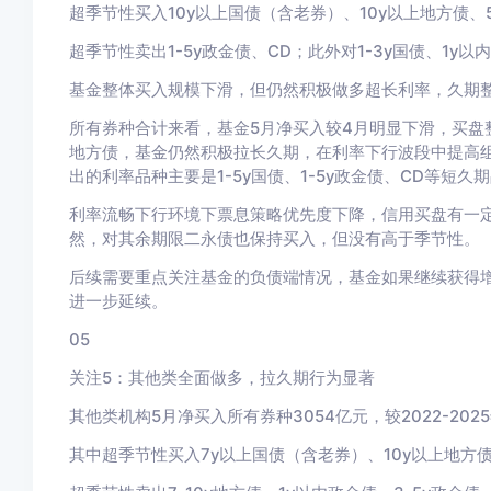
超季节性买入10y以上国债（含老券）、10y以上地方债、5-
超季节性卖出1-5y政金债、CD；此外对1-3y国债、1y
基金整体买入规模下滑，但仍然积极做多超长利率，久期
所有券种合计来看，基金5月净买入较4月明显下滑，买盘
地方债，基金仍然积极拉长久期，在利率下行波段中提高组
出的利率品种主要是1-5y国债、1-5y政金债、CD等短久
利率流畅下行环境下票息策略优先度下降，信用买盘有一
然，对其余期限二永债也保持买入，但没有高于季节性。
后续需要重点关注基金的负债端情况，基金如果继续获得
进一步延续。
05
关注5：其他类全面做多，拉久期行为显著
其他类机构5
月净买入所有券种3054
亿元，较2022-2025
其中超季节性买入7y以上国债（含老券）、10y以上地方债、