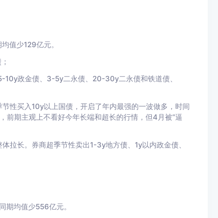
均值少129
亿元。
债；
-10y政金债、3-5y二永债、20-30y二永债和铁道债、
节性买入10y
以上国债，开启了年内最强的一波做多，时间
，前期主观上不看好今年长端和超长的行情，但4月被“逼
整体拉长。
券商超季节性卖出1-3y地方债、1y以内政金债、
同期均值少556
亿元。