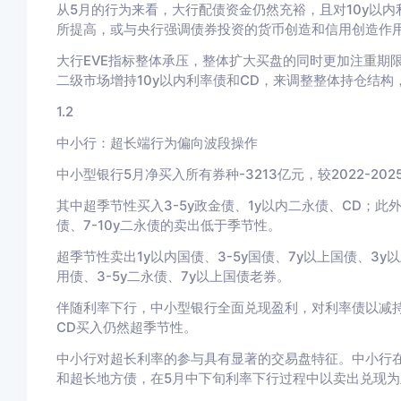
从5
月的行为来看，大行配债资金仍然充裕，且对10y
以内
所提高，或与央行强调债券投资的货币创造和信用创造作
大行EVE指标整体承压，整体扩大买盘的同时更加注重期
二级市场增持10y以内利率债和CD，来调整整体持仓结
1.2
中小行：超长端行为偏向波段操作
中小型银行5
月净买入所有券种-3213
亿元，较2022-202
其中超季节性买入3-5y政金债、1y以内二永债、CD；此
债、7-10y二永债的卖出低于季节性。
超季节性卖出1y以内国债、3-5y国债、7y以上国债、3y以上
用债、3-5y二永债、7y以上国债老券。
伴随利率下行，中小型银行全面兑现盈利，对利率债以减
CD买入仍然超季节性。
中小行对超长利率的参与具有显著的交易盘特征。
中小行
和超长地方债，在5月中下旬利率下行过程中以卖出兑现为