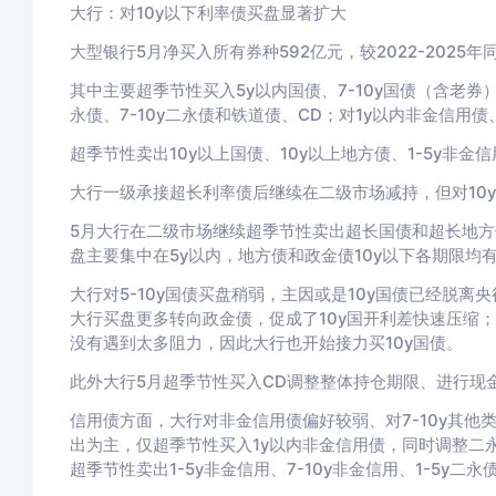
大行：对10y以下利率债买盘显著扩大
大型银行5
月净买入所有券种592
亿元，较2022-2025
年同
其中主要超季节性买入5y以内国债、7-10y国债（含老券）、
永债、7-10y二永债和铁道债、CD；对1y以内非金信用
超季节性卖出10y以上国债、10y以上地方债、1-5y非金信
大行一级承接超长利率债后继续在二级市场减持，但对10y
5月大行在二级市场继续超季节性卖出超长国债和超长地方
盘主要集中在5y以内，地方债和政金债10y以下各期限均
大行对5-10y国债买盘稍弱，主因或是10y国债已经脱离
大行买盘更多转向政金债，促成了
10y
国开利差快速压缩
；
没有遇到太多阻力，因此大行也开始接力买10y
国债。
此外大行5
月超季节性买入CD
调整整体持仓期限、进行现
信用债方面，大行对非金信用债偏好较弱、对7-10y
其他
出为主，仅超季节性买入1y以内非金信用债，同时调整二永
超季节性卖出1-5y非金信用、7-10y非金信用、1-5y二永