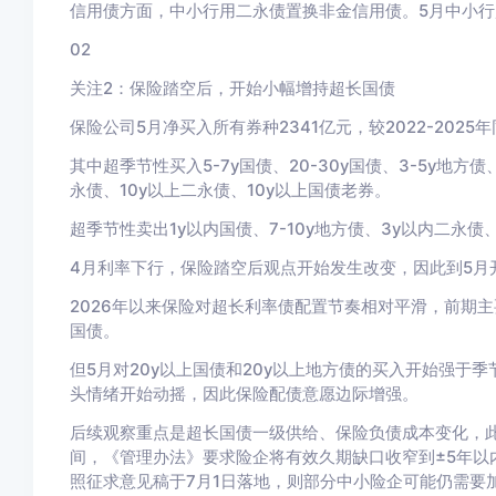
信用债方面，中小行用二永债置换非金信用债。
5月中小
02
关注2：保险踏空后，开始小幅增持超长国债
保险公司5
月净买入所有券种2341
亿元，较2022-2025
年
其中超季节性买入5-7y国债、20-30y国债、3-5y地方债、
永债、10y以上二永债、10y以上国债老券。
超季节性卖出1y以内国债、7-10y地方债、3y以内二永债、
4
月利率下行，保险踏空后观点开始发生改变，因此到5
月
2026年以来保险对超长利率债配置节奏相对平滑，前期
国债。
但5月对20y以上国债和20y以上地方债的买入开始强于
头情绪开始动摇，因此保险配债意愿边际增强。
后续观察重点是超长国债一级供给、保险负债成本变化，
间，《管理办法》要求险企将有效久期缺口收窄到±5年以
照征求意见稿于7月1日落地，则部分中小险企可能仍需要