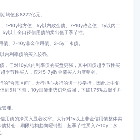
期均值多8222
亿元。
1-10y地方债、5y以内政金债、7-10y政金债、1y以内二
债、5y以上全口径信用债的卖出低于季节性。
用债、7-10y非金信用债、3-5y二永债。
以内利率债的买入较强。
债，但对10y以内利率债的买盘更强，其中国债超季节性买
有超季节性买入，仅对5-7y政金债买入力度稍弱。
央行的“合意区间”，大行担心央行的进一步举措，因此
上中旬
但到
5
月下旬，10y
国债走势仍然偏强，下破1.75%
后似乎并
金管理。
类信用债的净买入显著收窄。
大行对1y以上非金信用债整体卖
债持仓，期限结构趋向哑铃型，超季节性买入7-10y二永，
债。