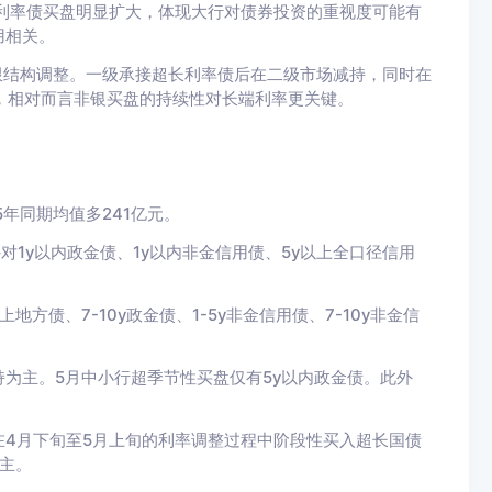
利率债买盘明显扩大，体现大行对债券投资的重视度可能有
用相关
。
限结构调整。
一级承接超长利率债后在二级市场减持，同时在
构，相对而言非银买盘的持续性对长端利率更关键。
5
年同期均值多241
亿元。
外对1y以内政金债、1y以内非金信用债、5y以上全口径信用
地方债、7-10y政金债、1-5y非金信用债、7-10y非金信
持为主。
5月中小行超季节性买盘仅有5y以内政金债。此外
在4月下旬至5月上旬的利率调整过程中阶段性买入超长国债
主。