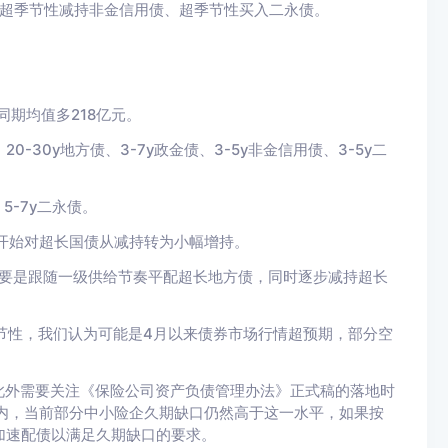
行超季节性减持非金信用债、超季节性买入二永债。
同期均值多218
亿元。
20-30y地方债、3-7y政金债、3-5y非金信用债、3-5y二
5-7y二永债。
开始对超长国债从减持转为小幅增持。
主要是跟随一级供给节奏平配超长地方债，同时逐步减持超长
季节性，我们认为可能是4月以来债券市场行情超预期，部分空
此外需要关注《保险公司资产负债管理办法》正式稿的落地时
内，当前部分中小险企久期缺口仍然高于这一水平，如果按
加速配债以满足久期缺口的要求。