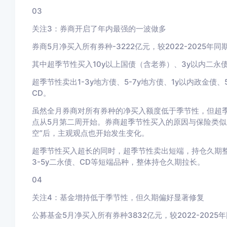
03
关注3：券商开启了年内最强的一波做多
券商5
月净买入所有券种-3222
亿元，较2022-2025
年同期
其中超季节性买入10y以上国债（含老券）、3y以内二永
超季节性卖出1-3y地方债、5-7y地方债、1y以内政金债、5
CD。
虽然全月券商对所有券种的净买入额度低于季节性，但超季
点从5
月第二周开始。
券商超季节性买入的原因与保险类似
空”后，主观观点也开始发生变化。
超季节性买入超长的同时，超季节性卖出短端，持仓久期
3-5y二永债、CD等短端品种，整体持仓久期拉长。
04
关注4：基金增持低于季节性，但久期偏好显著修复
公募基金5
月净买入所有券种3832
亿元，较2022-2025
年