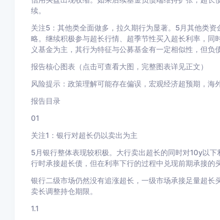
续。
关注5：其他类全面做多，拉久期行为显著。
5月其他类资
略。继续积极参与超长行情、超季节性买入超长利率，同
义基金为主，其行为特征与公募基金有一定相似性，但负
报告核心图表（点击可查看大图，完整图表详见正文）
风险提示
：政策理解可能存在偏误，宏观经济超预期，海
报告目录
01
关注1：银行对超长仍以卖出为主
5
月银行整体表现较积极。
大行卖出超长的同时对10y以
行时承接超长债，但在利率下行的过程中兑现前期承接的
银行二级市场仍然没有追涨超长，一级市场承接足量超长头
卖长调整持仓期限。
1.1