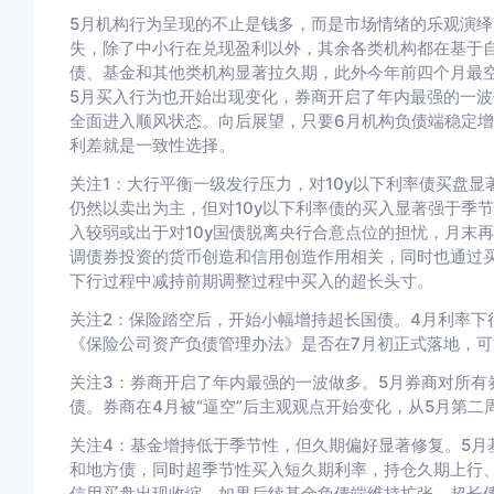
5月机构行为呈现的不止是钱多，而是市场情绪的乐观演绎
失，除了中小行在兑现盈利以外，其余各类机构都在基于自
债、基金和其他类机构显著拉久期，此外今年前四个月最
5月买入行为也开始出现变化，券商开启了年内最强的一
全面进入顺风状态。向后展望，只要6月机构负债端稳定
利差就是一致性选择。
关注1：大行平衡一级发行压力，对10y以下利率债买盘
仍然以卖出为主，但对10y以下利率债的买入显著强于季节性
入较弱或出于对10y国债脱离央行合意点位的担忧，月末再
调债券投资的货币创造和信用创造作用相关，同时也通过
下行过程中减持前期调整过程中买入的超长头寸。
关注2：保险踏空后，开始小幅增持超长国债。
4月利率下
《保险公司资产负债管理办法》是否在7月初正式落地，
关注3：券商开启了年内最强的一波做多。
5月券商对所有
债。券商在4月被“逼空”后主观观点开始变化，从5月第
关注4：基金增持低于季节性，但久期偏好显著修复。
5月
和地方债，同时超季节性买入短久期利率，持仓久期上行
信用买盘出现收缩。如果后续基金负债端维持扩张，超长