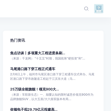
热门资讯
焦点访谈丨多项重大工程进度条刷...
（来源：千龙网） “十五五”时期，我国统筹“硬投资”和“...
马尾港口路下穿工程正式通车
2月6日上午，福州市马尾区港口路下穿工程通车仪式举办。马尾
区港口路下穿市政隧道工程起于江滨东大道（马...
25万级全能旗舰！领克900大...
（来源：车联新生态）一、颠覆认知的限时诚意价领克900作为
品牌旗舰SUV，以大五座/大六座双版本布局...
依顿电子拟29.79亿元投建高...