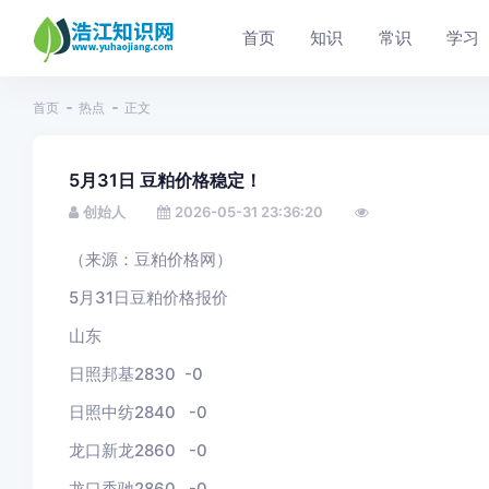
首页
知识
常识
学习
首页
热点
正文
5月31日 豆粕价格稳定！
创始人
2026-05-31 23:36:20
（来源：豆粕价格网）
5月31
日豆粕价格报价
山东
日照邦基2830
-0
日照中纺2840 -0
龙口新龙2860
-0
龙口香驰2860
-0