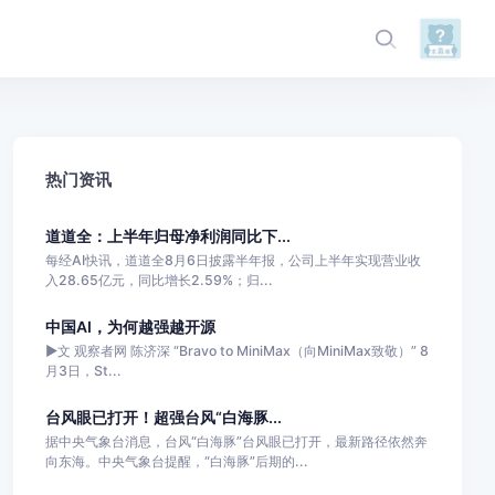
热门资讯
道道全：上半年归母净利润同比下...
每经AI快讯，道道全8月6日披露半年报，公司上半年实现营业收
入28.65亿元，同比增长2.59%；归...
中国AI，为何越强越开源
►文 观察者网 陈济深 “Bravo to MiniMax（向MiniMax致敬）” 8
月3日，St...
台风眼已打开！超强台风“白海豚...
据中央气象台消息，台风“白海豚”台风眼已打开，最新路径依然奔
向东海。中央气象台提醒，“白海豚”后期的...