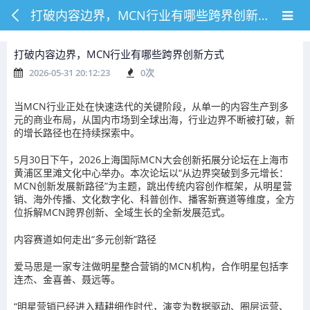
打破内容边界，MCN行业有哪些跨界创新方式
打破内容边界，MCN行业有哪些跨界创新方式
2026-05-31 20:12:23
0
次
当MCN行业正处在快速迭代的关键阶段，从单一的内容生产到多
元的商业布局，从国内市场到全球出海，行业边界不断被打破，新
的增长路径也在持续探索中。
5月30日下午，2026上海国际MCN大会创新拓展分论坛在上海市
黄浦区里滩文化中心举办。本次论坛以“从边界突破到多元增长：
MCN创新发展新路径”为主题，跳出传统内容创作框架，从明星营
销、海外传播、文化数字化、科普创作、播客新赛道等维度，全方
位拆解MCN跨界创新、全域生长的全新发展范式。
内容赛道如何走出“多元创新”路径
爱马思是一家专注做明星整合营销的MCN机构，合作明星包括李
连杰、金喜善、聂远等。
“明星营销已经进入精耕细作时代，演变为数据驱动、圈层运营、