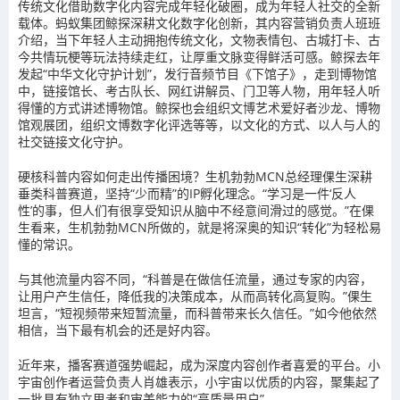
传统文化借助数字化内容完成年轻化破圈，成为年轻人社交的全新
载体。蚂蚁集团鲸探深耕文化数字化创新，其内容营销负责人班班
介绍，当下年轻人主动拥抱传统文化，文物表情包、古城打卡、古
今共情玩梗等玩法持续走红，让厚重文脉变得鲜活可感。鲸探去年
发起“中华文化守护计划”，发行音频节目《下馆子》，走到博物馆
中，链接馆长、考古队长、网红讲解员、门卫等人物，用年轻人听
得懂的方式讲述博物馆。鲸探也会组织文博艺术爱好者沙龙、博物
馆观展团，组织文博数字化评选等等，以文化的方式、以人与人的
社交链接文化守护。
硬核科普内容如何走出传播困境？生机勃勃MCN总经理倮生深耕
垂类科普赛道，坚持“少而精”的IP孵化理念。“学习是一件‘反人
性’的事，但人们有很享受知识从脑中不经意间滑过的感觉。”在倮
生看来，生机勃勃MCN所做的，就是将深奥的知识“转化”为轻松易
懂的常识。
与其他流量内容不同，“科普是在做信任流量，通过专家的内容，
让用户产生信任，降低我的决策成本，从而高转化高复购。”倮生
坦言，“短视频带来短暂流量，而科普带来长久信任。”如今他依然
相信，当下最有机会的还是好内容。
近年来，播客赛道强势崛起，成为深度内容创作者喜爱的平台。小
宇宙创作者运营负责人肖雄表示，小宇宙以优质的内容，聚集起了
一批具有独立思考和审美能力的“高质量用户”。