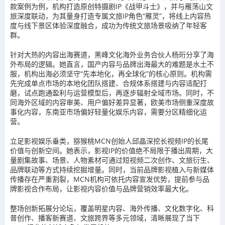
款案例为例，机构打造原创特摄剧IP《战甲斗士》，并与雁荡山文
旅深度联动，为其量身打造专属文旅IP角色“雁灵”，将线上内容热
度与线下景区体验深度融合，成功为传统文旅场景吸纳了年轻客
群。
针对大热的内容出海赛道，黑峰文化海外业务合伙人杨珩分享了海
外布局的逻辑。她直言，国产内容与品牌出海最大的难题是水土不
服，机构出海必须坚守“先本地化，再全球化”的核心原则。机构需
先完成单点市场的本地化团队搭建、合规体系搭建与内容适配打
磨，试点跑通盈利与运营模型后，再逐步辐射全域市场。同时，不
同海外区域的内容审美、用户偏好差异显著，欧美市场侧重深度故
事化内容，东南亚市场偏好轻量化娱乐内容，需要分区精细化运
营。
立足影视娱乐垂类，猕猴桃MCN创始人邱晶深挖长视频IP的长尾
价值与创新空间。她表示，影视IP的价值绝不局限于播出周期，大
量剧集故事、场景、人物素材可通过短视频二次创作、文旅衍生、
品牌联动等方式持续挖掘增量。同时，当前品牌影视植入与新媒体
传播存在严重割裂，MCN机构可依托内容宣发优势，提前参与品
牌影视合作布局，让影视内容价值与品牌营销效率最大化。
整场创新拓展分论坛，覆盖明星内容、海外传播、文化数字化、科
普创作、播客新赛道、文旅跨界等多元领域，清晰展现了当下