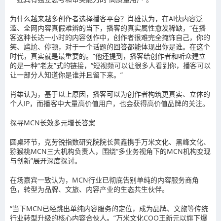
为什么越来越多创作者选择播客平台？肖雄认为，在AI快内容泛
滥、全网内容真假难辨的当下，播客的真实属性愈发稀缺，“在播
客这种长达一小时的内容创作中，创作者很难完全掩饰自己，你的
笑、尴尬、停顿，对于一个话题的回答都能体现出你是谁。在这个
时代，真实就是最重要的。”他还提到，播客给创作者和听众建立
的是一种“老友”式的链接，“短视频可以让很多人看到你，播客可以
让一部分人知道你是谁并且留下来。”
肖雄认为，基于以上原因，播客可以为创作者构筑更真实、立体的
个人IP，而播客中大量高价值用户，也会获得高价值品牌的关注。
探寻MCN长效多元增长答案
圆桌环节，克劳锐指数研究院院长黄鑫携手万米文化、黑峰文化、
猕猴桃MCN三大机构负责人，围绕“多业务视角下的MCN机构变现
与创新”展开深度探讨。
在场嘉宾一致认为，MCN行业已彻底告别单纯的内容服务商角
色，转型为品牌、文旅、内容产业的生态共生伙伴。
“当下MCN已经跳出单纯内容服务的定位，成为品牌、文旅等传统
行业转型升级的核心内容合伙人。”万米文化COO王新元以旗下爆