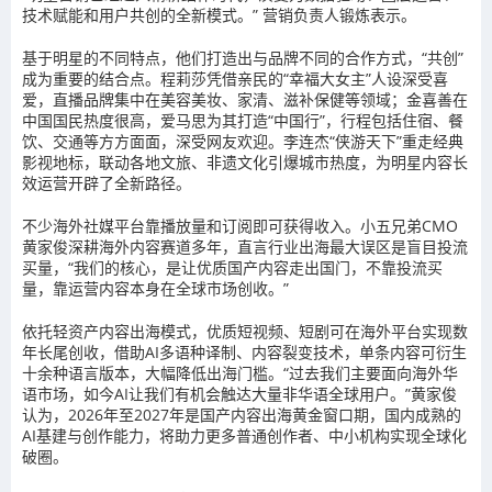
技术赋能和用户共创的全新模式。” 营销负责人锻炼表示。
基于明星的不同特点，他们打造出与品牌不同的合作方式，“共创”
成为重要的结合点。程莉莎凭借亲民的“幸福大女主”人设深受喜
爱，直播品牌集中在美容美妆、家清、滋补保健等领域；金喜善在
中国国民热度很高，爱马思为其打造“中国行”，行程包括住宿、餐
饮、交通等方方面面，深受网友欢迎。李连杰“侠游天下”重走经典
影视地标，联动各地文旅、非遗文化引爆城市热度，为明星内容长
效运营开辟了全新路径。
不少海外社媒平台靠播放量和订阅即可获得收入。小五兄弟CMO
黄家俊深耕海外内容赛道多年，直言行业出海最大误区是盲目投流
买量，“我们的核心，是让优质国产内容走出国门，不靠投流买
量，靠运营内容本身在全球市场创收。”
依托轻资产内容出海模式，优质短视频、短剧可在海外平台实现数
年长尾创收，借助AI多语种译制、内容裂变技术，单条内容可衍生
十余种语言版本，大幅降低出海门槛。“过去我们主要面向海外华
语市场，如今AI让我们有机会触达大量非华语全球用户。”黄家俊
认为，2026年至2027年是国产内容出海黄金窗口期，国内成熟的
AI基建与创作能力，将助力更多普通创作者、中小机构实现全球化
破圈。