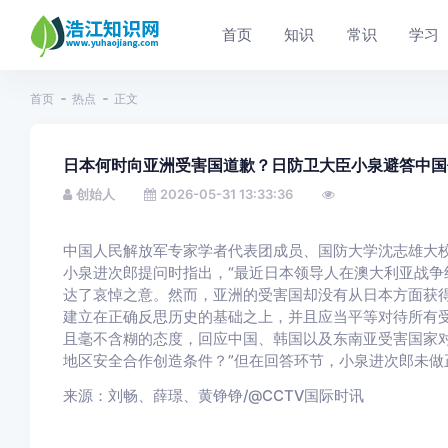
首页
知识
常识
学习
首页
热点
正文
日本何时向亚洲受害国道歉？日防卫大臣小泉避答中国
创始人
2026-05-31 13:33:36
中国人民解放军专家学者代表团成员、国防大学沈志雄大校
小泉进次郎提问时指出，“最近日本领导人在澳大利亚战争
达了哀悼之意。然而，亚洲的受害国却没有从日本方面获
建立在正确反思历史的基础之上，并且应当平等对待所有
且毫不含糊的态度，回应中国、韩国以及东南亚受害国家
地区安全合作创造条件？”但在回答环节，小泉进次郎未做
来源：刘畅、薛璟、黄铮铮/@CCTV国际时讯