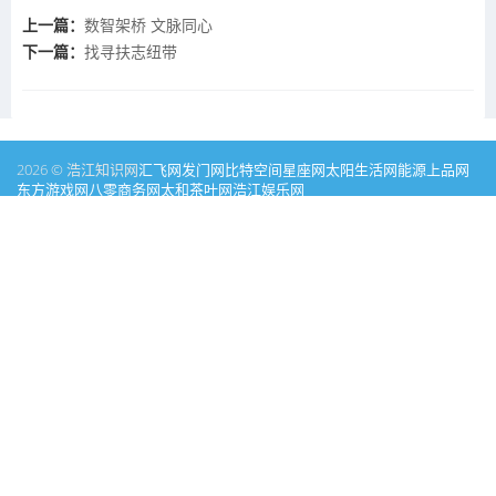
上一篇：
数智架桥 文脉同心
下一篇：
找寻扶志纽带
2026 © 浩江知识网
汇飞网
发门网
比特空间
星座网
太阳生活网
能源
上品网
东方游戏网
八零商务网
太和茶叶网
浩江娱乐网