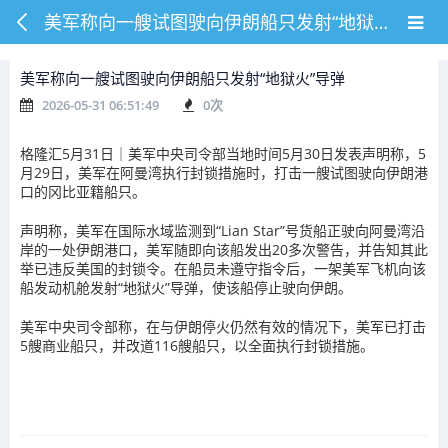
美军称向一艘试图驶向伊朗船只发射“地狱火”导弹
美军称向一艘试图驶向伊朗船只发射“地狱火”导弹
2026-05-31 06:51:49
0
次
格隆汇5月31日｜美军中央司令部当地时间5月30日发表声明称，5
月29日，美军在阿曼湾执行封锁措施时，打击一艘试图驶向伊朗港
口的冈比亚籍船只。
声明称，美军在国际水域监测到“Lian Star”号货船正驶向阿曼湾沿
岸的一处伊朗港口，美军随即向该船发出20多次警告，并告知其此
举已违反美国的封锁令。在船员未遵守指令后，一架美军飞机向该
船发动机舱发射“地狱火”导弹，使该船停止驶向伊朗。
美军中央司令部称，在与伊朗停火仍然有效的情况下，美军已打击
5艘商业船只，并改道116艘船只，以全面执行封锁措施。