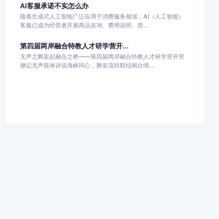
AI客服承诺不实怎么办
随着生成式人工智能广泛应用于消费服务领域，AI（人工智能）
客服已成为经营者开展商品咨询、费用说明、营...
第四届两岸融合特教人才研学营开...
无声之舞架起融合之桥——第四届两岸融合特教人才研学营开营
侧记无声肢体诉说海峡同心，舞姿流转联结闽台情...