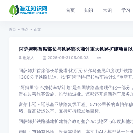
首页
知识
常识
学习
首页
热点
正文
阿萨姆邦首席部长与铁路部长商讨重大铁路扩建项目以
创始人
2026-05-31 05:09:03
阿萨姆邦首席部长希曼塔·比斯瓦·萨尔马会见印度联邦铁
1300公里铁路轨道、按“阿姆里特·巴拉特车站计划”重新
“阿姆里特·巴拉特车站计划”是全国铁路基建现代化一部分
旨在改善旅客设施、推动旅游业。该邦还开通新列车服务
富尔卡廷 - 廷苏基亚铁路复线工程、571公里长的查帕尔
堵、提高货运效率、支持可持续发展目标。
阿萨姆邦铁路基建扩建符合政府整合东北地区与印度其他
声明：市场有风险，投资需谨慎。本文由AI大模型基于公开