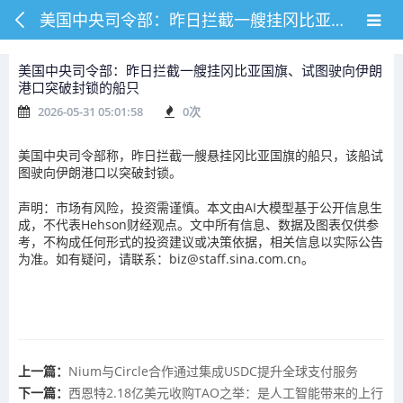
美国中央司令部：昨日拦截一艘挂冈比亚国旗、试图驶向伊朗港口突破封锁的船只
美国中央司令部：昨日拦截一艘挂冈比亚国旗、试图驶向伊朗
港口突破封锁的船只
2026-05-31 05:01:58
0
次
美国中央司令部称，昨日拦截一艘悬挂冈比亚国旗的船只，该船试
图驶向伊朗港口以突破封锁。
声明：市场有风险，投资需谨慎。本文由AI大模型基于公开信息生
成，不代表Hehson财经观点。文中所有信息、数据及图表仅供参
考，不构成任何形式的投资建议或决策依据，相关信息以实际公告
为准。如有疑问，请联系：biz@staff.sina.com.cn。
上一篇：
Nium与Circle合作通过集成USDC提升全球支付服务
下一篇：
西恩特2.18亿美元收购TAO之举：是人工智能带来的上行