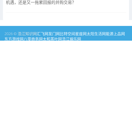
机遇，还是又一拖累回报的并购交易？
2026 © 浩江知识网
汇飞网
发门网
比特空间
星座网
太阳生活网
能源
上品网
东方游戏网
八零商务网
太和茶叶网
浩江娱乐网