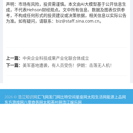
声明：市场有风险，投资需谨慎。本文由AI大模型基于公开信息生
成，不代表Hehson财经观点。文中所有信息、数据及图表仅供参
考，不构成任何形式的投资建议或决策依据，相关信息以实际公告
为准。如有疑问，请联系：biz@staff.sina.com.cn。
上一篇：
中央企业科技成果产业化联合体成立
下一篇：
美军基地遭袭，有人员受伤！伊朗：击落无人机！
2026 © 浩江知识网
汇飞网
发门网
比特空间
星座网
太阳生活网
能源
上品网
东方游戏网
八零商务网
太和茶叶网
浩江娱乐网