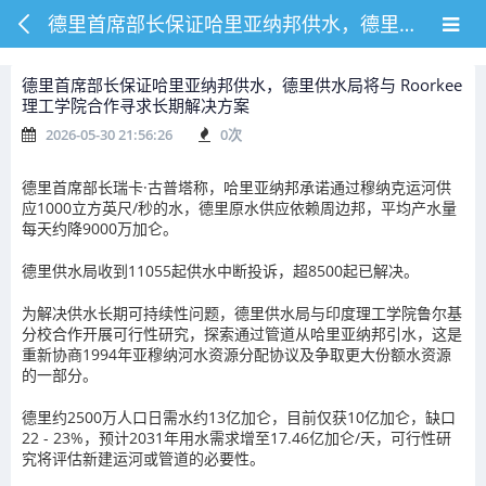
德里首席部长保证哈里亚纳邦供水，德里供水局将与 Roorkee 理工学院合作寻求长期解决方案
德里首席部长保证哈里亚纳邦供水，德里供水局将与 Roorkee
理工学院合作寻求长期解决方案
2026-05-30 21:56:26
0
次
德里首席部长瑞卡·古普塔称，哈里亚纳邦承诺通过穆纳克运河供
应1000立方英尺/秒的水，德里原水供应依赖周边邦，平均产水量
每天约降9000万加仑。
德里供水局收到11055起供水中断投诉，超8500起已解决。
为解决供水长期可持续性问题，德里供水局与印度理工学院鲁尔基
分校合作开展可行性研究，探索通过管道从哈里亚纳邦引水，这是
重新协商1994年亚穆纳河水资源分配协议及争取更大份额水资源
的一部分。
德里约2500万人口日需水约13亿加仑，目前仅获10亿加仑，缺口
22 - 23%，预计2031年用水需求增至17.46亿加仑/天，可行性研
究将评估新建运河或管道的必要性。