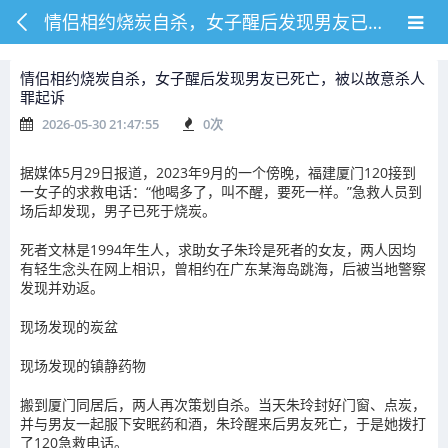
情侣相约烧炭自杀，女子醒后发现男友已死亡，被以故意杀人罪起诉
情侣相约烧炭自杀，女子醒后发现男友已死亡，被以故意杀人
罪起诉
2026-05-30 21:47:55
0
次
据媒体5月29日报道，2023年9月的一个傍晚，福建厦门120接到
一女子的求救电话：“他喝多了，叫不醒，要死一样。”急救人员到
场后却发现，男子已死于烧炭。
死者文林是1994年生人，求助女子朱玲是死者的女友，两人因均
有轻生念头在网上相识，曾相约在广东某海岛跳海，后被当地警察
发现并劝返。
现场发现的炭盆
现场发现的镇静药物
搬到厦门同居后，两人再次策划自杀。当天朱玲封好门窗、点炭，
并与男友一起服下安眠药和酒，朱玲醒来后男友死亡，于是她拨打
了120急救电话。