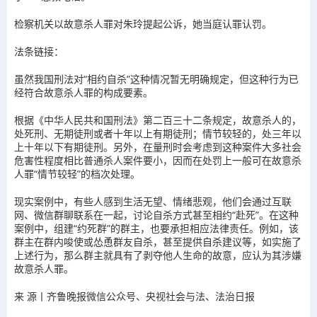
检察机关以故意杀人罪对朱玲提起公诉，她当庭认罪认罚。
法条链接：
虽然我国刑法对“相约自杀”这种情况暂无明确规定，但
这种行为已
经符合故意杀人罪的构成要素。
根据《中华人民共和国刑法》第二百三十二条规定，故意杀人的，
处死刑、无期徒刑或者十年以上有期徒刑；情节较轻的，处三年以
上十年以下有期徒刑。另外，在量刑时会考虑到这种案件大多社会
危害性程度相比普通杀人案件要小，因而在处罚上一般可在故意杀
人罪“情节较轻”的档次处理。
现实案例中，有些人感到生活无望、情绪悲观，他们会通过互联
网、微信群聊联系在一起，讨论自杀方式甚至相约“赴死”。在这种
案例中，
组建“约死群”的群主，也要承担相应法律责任。
例如，该
群主在群内唆使或怂恿群友自杀，甚至提供自杀建议等，如实施了
上述行为，那么群主就具有了剥夺他人生命的故意，应认为其涉嫌
故意杀人罪。
来 源丨齐鲁晚报微信公众号、央视社会与法、法治日报