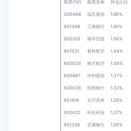
股票代码
股票名称
持仓占比
300498
温氏股份
1.89%
601398
工商银行
1.85%
002352
顺丰控股
1.56%
601021
春秋航空
1.44%
600029
南方航空
1.39%
600887
伊利股份
1.37%
600036
招商银行
1.32%
601816
京沪高铁
1.29%
002422
科伦药业
1.27%
601328
交通银行
1.26%