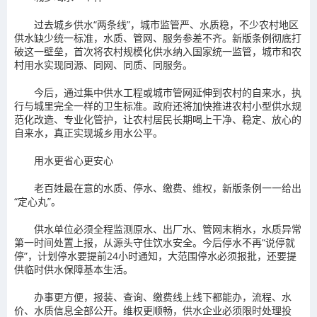
过去城乡供水“两条线”，城市监管严、水质稳，不少农村地区
供水缺少统一标准，水质、管网、服务参差不齐。新版条例彻底打
破这一壁垒，首次将农村规模化供水纳入国家统一监管，城市和农
村用水实现同源、同网、同质、同服务。
今后，通过集中供水工程或城市管网延伸到农村的自来水，执
行与城里完全一样的卫生标准。政府还将加快推进农村小型供水规
范化改造、专业化管护，让农村居民长期喝上干净、稳定、放心的
自来水，真正实现城乡用水公平。
用水更省心更安心
老百姓最在意的水质、停水、缴费、维权，新版条例一一给出
“定心丸”。
供水单位必须全程监测原水、出厂水、管网末梢水，水质异常
第一时间处置上报，从源头守住饮水安全。今后停水不再“说停就
停”，计划停水要提前24小时通知，大范围停水必须报批，还要提
供临时供水保障基本生活。
办事更方便，报装、查询、缴费线上线下都能办，流程、水
价、水质信息全部公开。维权更顺畅，供水企业必须限时处理投