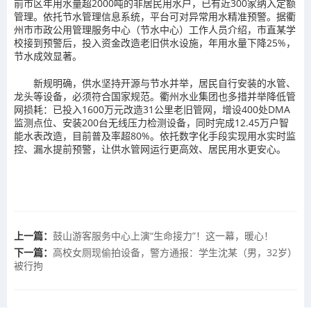
前市区年用水量超2000吨的非居民用水户，已有近300家纳入定额
管理。依托节水管理信息系统，平台可对异常用水精准预警。据衢
州市市政公用管理服务中心（节水中心）工作人员介绍，市直某学
校接到预警后，投入资金改造老旧供水设施，年用水量下降25%，
节水成效显著。
新规明确，供水坚持开源与节水并举，居民自行安装的水管、
龙头等设备，必须符合国家规范。衢州水业集团也多措并举降低管
网损耗：已投入1600万元改造31公里老旧管网，增设400处DMA
监测点位、安装200台无线压力检测设备，同时完成12.45万户智
能水表改造，目前普及率超80%。依托数字化手段实现用水实时监
控、漏水提前预警，让供水管网运行更高效、居民用水更安心。
上一篇：
鼓山游客服务中心上演“生命接力”！这一幕，暖心！
下一篇：
高校女厕现偷拍设备，警方通报：学生沈某（男，32岁）
被行拘