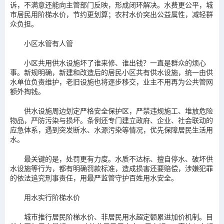
诉，不满意还能向主管部门反映，形成闭环解决。水费更公平，城
市居民用阶梯水价，节约更划算；农村水价突出公益属性，减轻群
众负担。
小区水管有人管
小区共用供水设施坏了谁来修、谁出钱？一直是群众的烦心
事。新规明确，新建和改造后的居民小区共有供水设施，统一由供
水单位负责维护，老旧设施也将逐步移交，业主不用再为公共管网
额外掏钱。
供水设施周边划定严格安全保护区，严禁违规施工、堆放危险
物品，严防污染与损坏。条例还专门建立政府、企业、社会联动的
应急体系，遇到突发断水、水源污染等情况，优先保障居民生活用
水。
最关键的是，处罚更有力度。水质不达标、擅自停水、破坏供
水设施等行为，都有明确罚款标准，造成损害还要赔偿，涉嫌犯罪
的依法追究刑事责任，用最严监管守护百姓用水安全。
用水实行阶梯水价
城市推行居民阶梯水价、非居民用水超定额累进加价机制。目