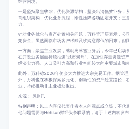
经营困境。
一是坚持聚焦收缩，优化资源结构，坚决出清低效业务，
简组织架构，优化业务流程，刚性压降各项固定开支；三
力。
针对业务优化与资产处置相关问题，万科管理层表示，公
笼资金。虽然面临市场客户稀缺及收购意愿低的困难，但
一方面，聚焦主业发展，继剥离冰雪业务后，今年已启动
在开发业务层面持续推进“城市聚焦”。在加快存量资源资
经济实力强、人口吸引力高和行业空间较大的主要城市和
此外，万科称2026年仍会大力推进大宗交易工作。据管
外，万科也在积极探索多元化、创新性的资产处置路径，在
业，持续推动非主业板块退出。
来源： 风财讯
特别声明：以上内容仅代表作者本人的观点或立场，不代表
他问题需要与Hehson财经头条联系的，请于上述内容发