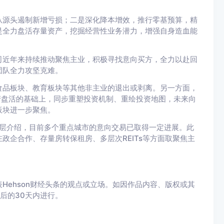
从源头遏制新增亏损；二是深化降本增效，推行零基预算，精
是全力盘活存量资产，挖掘经营性业务潜力，增强自身造血能
司近年来持续推动聚焦主业，积极寻找意向买方，全力以赴回
团队全力攻坚克难。
食品板块、教育板块等其他非主业的退出或剥离。另一方面，
产盘活的基础上，同步重塑投资机制、重绘投资地图，未来向
板块进一步聚焦。
理层介绍，目前多个重点城市的意向交易已取得一定进展。此
政企合作、存量房转保租房、多层次REITs等方面取聚焦主
Hehson财经头条的观点或立场。如因作品内容、版权或其
布后的30天内进行。