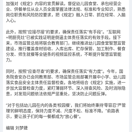
加强对《规定》内容的宣贯解读。督促幼儿园食堂、承包经营企
业、供餐单位从业人员全面掌握法律法规、标准和专业知识，熟悉
岗位职责和风险防控要求，把《规定》融入日常、抓在经常、入脑
入心。
此外，按照“应接尽接”的要求，确保责任落实“有手段”。“互联网
+明厨亮灶”已被实践证明是倒逼主体责任落实的有效手段。接下
来，市场监管总局将联合教育部门，继续推进幼儿园食堂智慧监管
建设，推行覆盖食材验收、入库出库、贮存保管、加工制作、餐食
分发、师生就餐等全链条的视频监控系统，不断提升智慧监管能
力。
同时，按照“应查尽查”的要求，确保责任落实“有力度”。今年，国
务院食安办已会同教育部、市场监管总局部署开展中小学、幼儿园
落实食品安全主体责任监督检查。各地将结合《规定》实施，进一
步加大监督检查力度，紧盯薄弱环节、深入排查风险、及时消除隐
患，对发现问题依法依规严惩重处，坚决防止问题反弹。
“对于包括幼儿园在内的各类‘校园餐’，我们将始终秉持‘零容忍’‘严管
理’的鲜明态度，保持力度不减、尺度不松、标准不降。”俞路表
示，要让孩子们的每一餐都成为“放心餐”。
编辑 刘梦婕