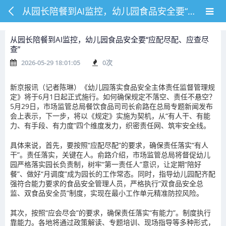
从园长陪餐到AI监控，幼儿园食品安全要“应配尽配、应查尽查”
从园长陪餐到AI监控，幼儿园食品安全要“应配尽配、应查尽
查”
2026-05-29 18:01:05
0
次
新京报讯（记者陈琳）《幼儿园落实食品安全主体责任监督管理规
定》将于6月1日起正式施行。如何确保规定不落空、责任不悬空？
5月29日，市场监管总局餐饮食品司司长俞路在总局专题新闻发布
会上表示，下一步，将以《规定》实施为契机，从“有人干、有能
力、有手段、有力度”四个维度发力，织密责任网、筑牢安全线。
具体来说，首先，要按照“应配尽配”的要求，确保责任落实“有人
干”。责任落实，关键在人。俞路介绍，市场监管总局将督促幼儿
园严格落实园长负责制，树牢“第一责任人”意识，让定期“陪好
餐”、做好“月调度”成为园长的工作常态。同时，指导幼儿园配齐配
强符合能力要求的食品安全管理人员，严格执行“双食品安全总
监、双食品安全员”制度，实现在最小工作单元精准防控风险。
其次，按照“应会尽会”的要求，确保责任落实“有能力”。制度执行
靠能力。各地将通过政策解读、专题培训、现场指导等多种形式，