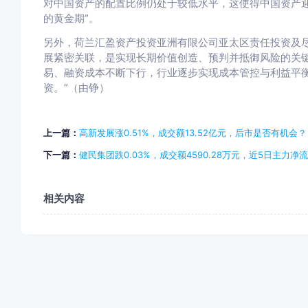
对中国资产的配置比例仍处于较低水平，这使得中国资产迎
的黄金期”。
另外，荷兰汇盈资产投资亚洲有限公司亚太区责任投资及尽
展紧密关联，是实现长期价值创造、预判并抵御风险的关
易、融资成本不断下行，行业逐步实现成本管控与利益平衡
资。”（由铮）
上一篇：
高新发展涨0.51%，成交额13.52亿元，后市是否有机会？
下一篇：
健民集团跌0.03%，成交额4590.28万元，近5日主力净流入-
相关内容