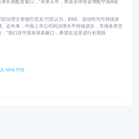
来长期配置窗口，“未来五年，将是全球资金增配中国A股
职治理主管德巴尼克·巴苏认为，ESG、流动性与可持续发
键。近年来，中国上市公司的治理水平持续进步，市场各类交
，“我们在中国有很多敞口，希望在这里进行长期投
1014.77万