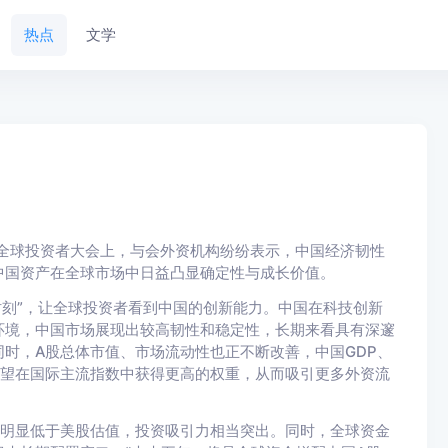
热点
文学
6全球投资者大会上，与会外资机构纷纷表示，中国经济韧性
中国资产在全球市场中日益凸显确定性与成长价值。
ek时刻”，让全球投资者看到中国的创新能力。中国在科技创新
环境，中国市场展现出较高韧性和稳定性，长期来看具有深邃
时，A股总体市值、市场流动性也正不断改善，中国GDP、
有望在国际主流指数中获得更高的权重，从而吸引更多外资流
值明显低于美股估值，投资吸引力相当突出。同时，全球资金