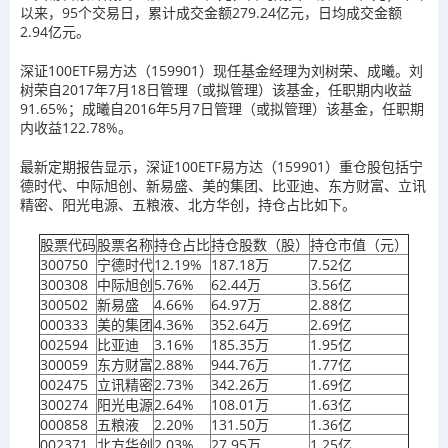
以来，95个交易日，累计成交金额279.24亿元，日均成交金额
2.94亿元。
深证100ETF易方达（159901）现任基金经理为刘树荣、成曦。刘
树荣自2017年7月18日管理（或拟管理）该基金，任职期内收益
91.65%；成曦自2016年5月7日管理（或拟管理）该基金，任职期
内收益122.78%。
最新定期报告显示，深证100ETF易方达（159901）重仓股包括宁
德时代、中际旭创、新易盛、美的集团、比亚迪、东方财富、立讯
精密、阳光电源、五粮液、北方华创，持仓占比如下。
股票代码
股票名称
持仓占比
持仓股数（股）
持仓市值（元）
300750
宁德时代
12.19%
187.18万
7.52亿
300308
中际旭创
5.76%
62.44万
3.56亿
300502
新易盛
4.66%
64.97万
2.88亿
000333
美的集团
4.36%
352.64万
2.69亿
002594
比亚迪
3.16%
185.35万
1.95亿
300059
东方财富
2.88%
944.76万
1.77亿
002475
立讯精密
2.73%
342.26万
1.69亿
300274
阳光电源
2.64%
108.01万
1.63亿
000858
五粮液
2.20%
131.50万
1.36亿
002371
北方华创
2.03%
27.95万
1.25亿