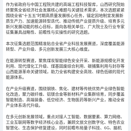
作为省政府与中国工程院共建的高端工程科技智库，山西研究院始
终聚焦全省经济社会发展核心难题与关键技术需求，本次选题紧紧
围绕全省“十五五”时期高质量发展核心任务，锚定因地制宜发展新
质生产力、加速能源转型迭代、推动传统产业提质升级、培育多元
新兴发展动能的核心目标，面向各相关单位、广大院士及行业专家
征集兼具战略性、前瞻性与实操性的研究选题。
本次征集选题范围精准贴合全省产业科技发展赛道，深度覆盖能源
转型、产业升级、多元创新发展三大核心维度。
在能源转型赛道，
聚焦煤炭智能绿色安全开采、新能源规模化开发
利用、现代煤化工升级、煤基固废综合利用、碳捕集利用与封存等
山西能源革命关键领域，助力全省构建安全高效、绿色低碳的现代
能源体系。
在产业升级赛道，
围绕钢铁、焦化、建材等传统优势产业绿色智能
化改造，聚力碳纤维、铝镁合金等新材料产业集群培育，同步覆盖
智能制造、高端装备、低空经济、生物医药等新兴产业，推动全省
产业体系迭代升级。
在多元创新发展领域，
重点对接人工智能、数据要素、算力网络、
工业互联网等数字经济核心业态，兼顾文旅文创数字化、特色农业
智慧化、生态保护修复建设，同时前瞻布局量子科技、6G、脑机