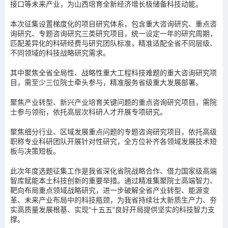
接口等未来产业，为山西培育全新经济增长极储备科技动能。
本次征集设置梯度化的项目研究体系，包含重大咨询研究、重点咨
询研究、专题咨询研究三类研究项目，统一设定一年的研究周期，
匹配差异化的科研经费与研究团队标准，精准适配全省不同层级、
不同领域的科技战略研究需求。
其中
聚焦全省全局性、战略性重大工程科技难题的重大咨询研究项
目，
需至少三位院士牵头参与，精准服务省级重大发展部署。
聚焦产业转型、新兴产业培育关键问题的重点咨询研究项目，
需院
士参与领衔，依托高层次科研人才开展专项研究。
聚焦细分行业、区域发展重点问题的专题咨询研究项目，
依托高级
职称专业科研团队开展针对性研究，全方位补齐各领域发展技术短
板与决策短板。
此次年度选题征集工作是我省深化省院战略合作、借力国家级高端
智库赋能本土科技创新的重要举措。通过精准集聚院士高端智力、
靶向布局重点领域战略研究，进一步破解全省产业转型、能源变
革、未来产业布局中的科技瓶颈，为我省持续壮大新质生产力、夯
实高质量发展根基、实现“十五五”良好开局提供坚实的科技智力支
撑。