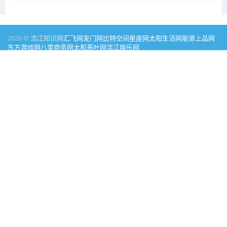
2026 © 浩江知识网
汇飞网
发门网
比特空间
星座网
太阳生活网
能源
上品网
东方游戏网
八零商务网
太和茶叶网
浩江娱乐网