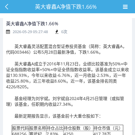
英大睿鑫A净值下跌1.66%
英大睿鑫A净值下跌1.66%
2026-05-29 05:27:48
0
次
英大睿鑫灵活配置混合型证券投资基金（简称：英大睿鑫A，
代码003446）公布5月28日最新净值，下跌1.66%。
英大睿鑫A成立于2016年11月23日，业绩比较基准为50%×中
证全指指数收益率+50%×中证全债指数收益率。该基金成立以来收
益130.93%，今年以来收益-6.76%，近一月收益-2.53%，近一年
收益25.80%，近三年收益8.60%。近一年，该基金排名同类
4226/8205。
基金经理为刘宇斌。刘宇斌自2024年4月25日管理（或拟管
理）该基金，任职期内收益27.34%。
最新定期报告显示，该基金前十大重仓股如下：
股票代码
股票名称
持仓占比
持仓股数（股）
持仓市值（元）
688256
寒武纪
7.83%
4250
417.78万