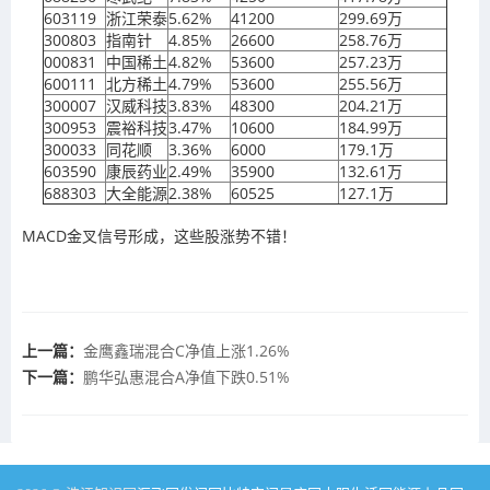
603119
浙江荣泰
5.62%
41200
299.69万
300803
指南针
4.85%
26600
258.76万
000831
中国稀土
4.82%
53600
257.23万
600111
北方稀土
4.79%
53600
255.56万
300007
汉威科技
3.83%
48300
204.21万
300953
震裕科技
3.47%
10600
184.99万
300033
同花顺
3.36%
6000
179.1万
603590
康辰药业
2.49%
35900
132.61万
688303
大全能源
2.38%
60525
127.1万
MACD金叉信号形成，这些股涨势不错！
上一篇：
金鹰鑫瑞混合C净值上涨1.26%
下一篇：
鹏华弘惠混合A净值下跌0.51%