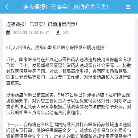
连夜通报！已查实！启动追责问责！
连夜通报！已查实！启动追责问责！
2026-05-28 08:18:47
0
次
5月27日深夜，成都市郫都区医疗保障发布情况通报：
近日，国家医保局在开展定点零售药店违法违规使用医保基金专项
飞检工作中，发现郫都区康惠仁堂药店违规留存社会保障卡、协助
套取医保基金等问题。对此，我局高度重视，会同区市场监管局、
区卫生健康局等部门，成立专门工作组，对涉事药店和人员进行调
查核实。
涉事药店问题已核查属实，
5月27日晚已对涉事药店下达解除医保
协议通知书，对药店主要负责人予以医保支付资格扣分，对妙济正
堂诊所法定代表人宋某华根据后续调查情况依法依规给予处理，对
涉及的相关人员同步启动追责问责程序。
下一步，我局将在全区范围内持续开展打击医保药品领域违法违规
问题专项行动，维护好医保基金安全。诚挚欢迎参保群众共同参与
维护医保基金安全工作，对身边的欺诈骗保和违规使用医保基金行