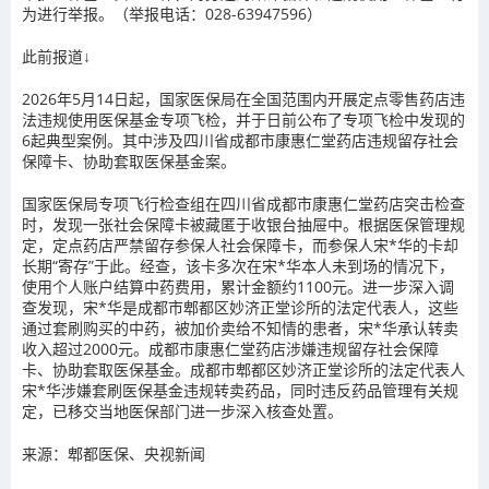
为进行举报。（举报电话：028-63947596）
此前报道↓
2026年5月14日起，国家医保局在全国范围内开展定点零售药店违
法违规使用医保基金专项飞检，并于日前公布了专项飞检中发现的
6起典型案例。其中涉及
四川省成都市康惠仁堂药店违规留存社会
保障卡、协助套取医保基金案。
国家医保局专项飞行检查组在四川省成都市康惠仁堂药店突击检查
时，发现一张社会保障卡被藏匿于收银台抽屉中。根据医保管理规
定，定点药店严禁留存参保人社会保障卡，而
参保人宋*华的卡却
长期“寄存”于此。
经查，该卡多次在宋*华本人未到场的情况下，
使用个人账户结算中药费用，累计金额约1100元。进一步深入调
查发现，宋*华是成都市郫都区妙济正堂诊所的法定代表人，
这些
通过套刷购买的中药，被加价卖给不知情的患者，
宋*华承认转卖
收入超过2000元。成都市康惠仁堂药店涉嫌违规留存社会保障
卡、协助套取医保基金。成都市郫都区妙济正堂诊所的法定代表人
宋*华涉嫌套刷医保基金违规转卖药品，同时违反药品管理有关规
定，已移交当地医保部门进一步深入核查处置。
来源：
郫都医保、央视新闻