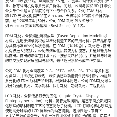
及
Shopify
独立站，全面服务个人用户、创客、设计师以及中小企
业、教育科研机构等多元客户群体。同时，公司与多家
3D
打印设
备头部企业建立了深度的线下业务合作关系。公司
FDM
线材
和
LCD
光固化树脂产品在
Amazon
、天猫等多个销售平台排名靠
前。
截至
2025
年
6
月
30
日，公司
FDM
耗材
PLA
型号位
列
Amazon
美国站畅销榜（
Best Seller
）第
1
名。
FDM
耗材
，全称熔融沉积成型（
Fused Deposition Modeling
）
材料，是用于熔融沉积成型增材制造工艺的专用材料，其产品形态
为具有标准直径的丝状卷料。在
FDM
打印过程中，耗材通过挤出
机构被送入加热块，经历热熔塑化后转变为粘流态，并通过微孔喷
嘴挤出。挤出的熔体在打印平台上按预设路径沉积，并通过与环境
的热交换实现层层凝固与粘结，最终逐层累加形成三维实体。
公司
FDM
耗材全面覆盖
PLA
、
PETG
、
ABS
、
PA
、
TPU
等多种基
材类型，并围绕色彩表现、表面质感及功能特性持续创新，构建起
多元化的
FDM
线材产品矩阵。根据具体用途，公司
FDM
耗材可以
划分为通用耗材、美学耗材、快打耗材、功能耗材、工程耗材。
LCD
耗材
，全称液晶显示光固化（
Liquid Crystal Display
Photopolymerization
）材料，简称光敏树脂，是基于面投影光固
化原理的增材制造工艺的液态高分子材料。
LCD
打印的核心原理是
使用高分辨率的
LCD
屏幕作为动态掩膜，选择性透过来自下
方
UV
光源的紫外光，从而一次性固化整个截面层的树脂，使其从