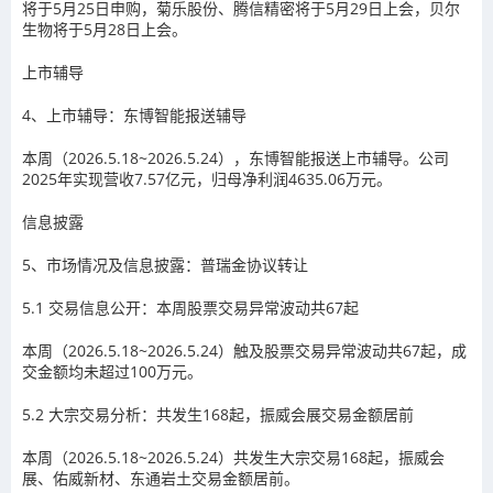
将于
5
月
25
日申购，菊乐股份、腾信精密将于
5
月
29
日上会，贝尔
生物将于
5
月
28
日上会。
上市辅导
4、
上市辅导：东博智能报送辅导
本周（
2026.5.18~2026.5.24
），东博智能报送上市辅导。公司
2025
年实现营收
7.57
亿元，归母净利润
4635.06
万元。
信息披露
5、
市场情况及信息披露：普瑞金协议转让
5.1
交易信息公开：本周股票交易异常波动共67起
本周（
2026.5.18~2026.5.24
）触及股票交易异常波动共
67
起，成
交金额均未超过
100
万元。
5.2
大宗交易分析：共发生168起，振威会展交易金额居前
本周（
2026.5.18~2026.5.24
）共发生大宗交易
168
起，振威会
展、佑威新材、东通岩土交易金额居前。