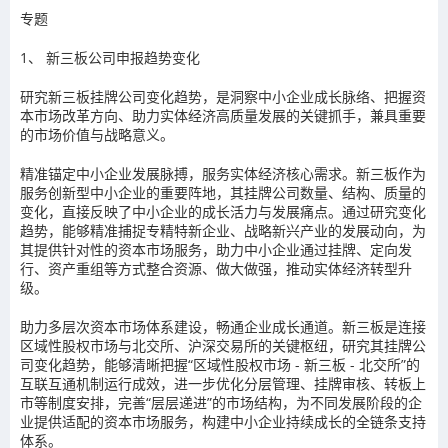
专题
1、
新三板公司申报趋势变化
研究新三板挂牌公司变化趋势，是洞察中小企业成长脉络、把握资
本市场改革方向、助力实体经济高质量发展的关键抓手，兼具重要
的市场价值与战略意义。
精准锚定中小企业发展脉搏，服务实体经济核心需求。
新三板作为
服务创新型中小企业的重要阵地，其挂牌公司数量、结构、质量的
变化，直接反映了中小企业的成长活力与发展痛点。通过研究变化
趋势，能够精准捕捉专精特新企业、战略新兴产业的发展动向，为
其提供针对性的资本市场服务，助力中小企业通过挂牌、定向发
行、资产重组等方式整合资源、做大做强，推动实体经济转型升
级。
助力多层次资本市场体系建设，畅通企业成长通道。
新三板是连接
区域性股权市场与北交所、沪深交易所的关键枢纽，研究其挂牌公
司变化趋势，能够清晰把握
“区域性股权市场
-
新三板
-
北交所”
的
互联互通机制运行成效，进一步优化分层管理、挂牌审核、转板上
市等制度安排，完善
“层层递进”
的市场结构，为不同发展阶段的企
业提供适配的资本市场服务，构建中小企业持续成长的全链条支持
体系。