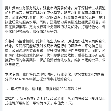
提升券商业务服务能力，强化市场竞争优势。
对于深耕新三板赛道
的券商而言，研究挂牌公司变化趋势，能够及时把握市场审核标
准、企业需求的变化，优化尽职调查、持续督导等业务流程，提升
执业质量与服务水平。同时，还能助力券商精准挖掘优质项目，巩
固在挂牌推荐、定向发行等业务领域的领先优势，打造特色化、专
业化的服务品牌，增强市场竞争力。
完善市场监管机制，维护市场生态稳定。
通过跟踪挂牌公司的变化
趋势，监管部门能够及时发现市场运行中的风险点，细化信息披
露、公司治理等监管要求，提升监管的精准性与有效性。同时，还
能为司法保障政策的制定与优化提供实践依据，妥善处理涉新三板
挂牌公司的各类案件，保护投资者合法权益，维护市场的公平、公
正与稳定。
本次专题，我们将通过申报时间、行业变化、财务数据
3
大方向来
分析
2023-2026
年新三板公司申报趋势变化。
1.1
审核专业化、精细化，申报时间2024年起拉长
2023
年，新三板共计新挂牌
326
家企业，从全国股转公司受理到正
式挂牌所用时长，平均为
76
天，中值为
69
天。