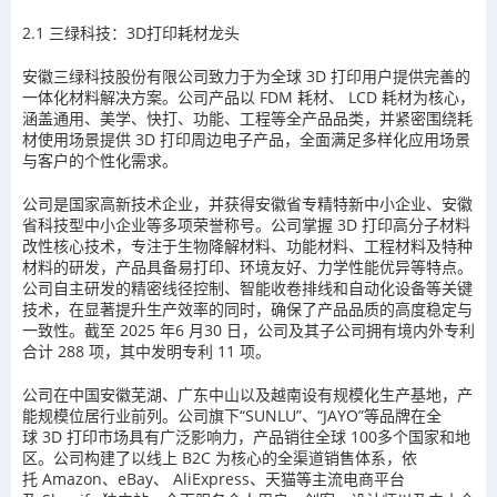
2.1
三绿科技：3D打印耗材龙头
安徽三绿科技股份有限公司致力于
为全球
3D
打印用户提供完善的
一体化材料解决方案
。公司产品以
FDM
耗材、
LCD
耗材为核心，
涵盖通用、美学、快打、功能、工程等全产品品类，并紧密围绕耗
材使用场景提供
3D
打印周边电子产品，全面满足多样化应用场景
与客户的个性化需求。
公司是国家高新技术企业，并获得安徽省专精特新中小企业、安徽
省科技型中小企业等多项荣誉称号。公司掌握
3D
打印高分子材料
改性核心技术，专注于生物降解材料、功能材料、工程材料及特种
材料的研发，产品具备易打印、环境友好、力学性能优异等特点。
公司自主研发的精密线径控制、智能收卷排线和自动化设备等关键
技术，在显著提升生产效率的同时，确保了产品品质的高度稳定与
一致性。截至
2025
年
6
月
30
日，公司及其子公司拥有境内外专利
合计
288
项，其中发明专利
11
项。
公司在中国安徽芜湖、广东中山以及越南设有规模化生产基地，产
能规模位居行业前列。公司旗下“
SUNLU
”、“
JAYO
”等品牌在全
球
3D
打印市场具有广泛影响力，产品销往全球
100
多个国家和地
区。公司构建了以线上
B2C
为核心的全渠道销售体系，依
托
Amazon
、
eBay
、
AliExpress
、天猫等主流电商平台