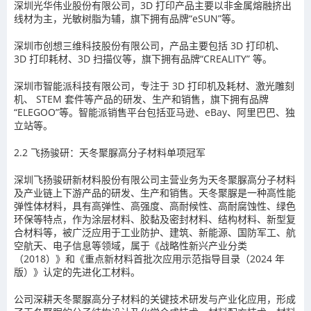
深圳光华伟业股份有限公司
，
3D
打印产品主要以非金属熔融挤出
线材为主，光敏树脂为辅，旗下拥有品牌
“eSUN”
等。
深圳市创想三维科技股份有限公司
，产品主要包括
3D
打印机、
3D
打印耗材、
3D
扫描仪等，旗下拥有品牌
“CREALITY”
等。
深圳市智能派科技有限公司
，专注于
3D
打印机及耗材、激光雕刻
机、
STEM
套件等产品的研发、生产和销售，旗下拥有品牌
“ELEGOO”
等。智能派销售平台包括亚马逊、
eBay
、阿里巴巴、独
立站等。
2.2
飞扬骏研：天冬聚脲高分子材料单项冠军
深圳飞扬骏研新材料股份有限公司主营业务为
天冬聚脲高分子材料
及产业链上下游产品
的研发、生产和销售。天冬聚脲是一种高性能
弹性体材料，具有高弹性、高强度、高耐候性、高耐腐蚀性、绿色
环保等特点，作为涂层材料、胶黏及密封材料、结构材料、新型复
合材料等，被广泛应用于工业防护、建筑、新能源、国防军工、航
空航天、电子信息等领域，属于《战略性新兴产业分类
（
2018
）》和《重点新材料首批次应用示范指导目录（
2024
年
版）》认定的先进化工材料。
公司深耕天冬聚脲高分子材料的关键技术研发与产业化应用，形成