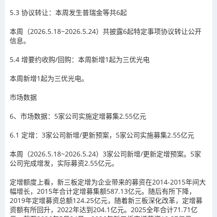
5.3
协议转让：本周发生普瑞金等共6起
本周（
2026.5.18~2026.5.24
）共披露
6
起特定事项协议转让公开
信息。
5.4
增
要约收购/回购：本周新增1起为三优光电
本周新增
1
起为三优光电。
市场数据
6、
市场数据：5家公司实施定增募集2.55亿元
6.1
定增：3家公司新增/更新预案，5家公司实施募集2.55亿元
本周（
2026.5.18~2026.5.24
）
3
家公司新增
/
更新定增预案。
5
家
公司完成增发，实际募资
2.55
亿元。
定增额度上看，新三板定增为企业带来的募资在2014-2015年间大
幅增长，2015年合计定增募集额587.13亿元。随后有所下降，
2019年定增募资总额124.25亿元，随着新三板深化改革，定增募
资额有所回升，2022年达到204.1亿元。2025全年合计71.71亿