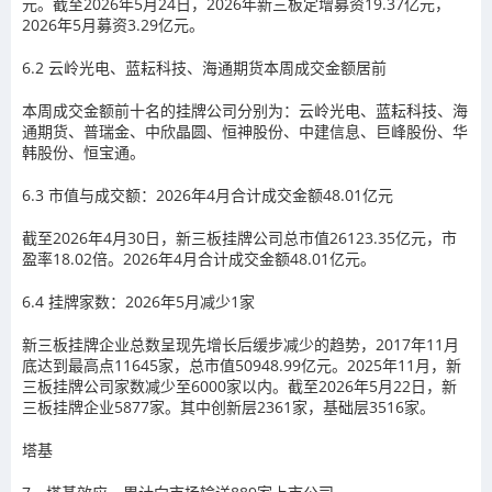
元。
截至2026年5月24日，2026年新三板定增募资19.37亿元，
2026年5月募资3.29亿元。
6.2
云岭光电、蓝耘科技、海通期货本周成交金额居前
本周成交金额前十名的挂牌公司分别为：云岭光电、蓝耘科技、海
通期货、普瑞金、中欣晶圆、恒神股份、中建信息、巨峰股份、华
韩股份、恒宝通。
6.3
市值与成交额：2026年4月合计成交金额48.01亿元
截至
2026
年
4
月
30
日，新三板挂牌公司总市值
26123.35
亿元，市
盈率
18.02
倍。
2026
年
4
月合计成交金额
48.01
亿元。
6.4
挂牌家数：2026年5月减少1家
新三板挂牌企业总数呈现先增长后缓步减少的趋势，
2017
年
11
月
底达到最高点
11645
家，总市值
50948.99
亿元。
2025
年
11
月，新
三板挂牌公司家数减少至
6000
家以内。
截至
2026
年
5
月
22
日，新
三板挂牌企业
5877
家。其中创新层
2361
家，基础层
3516
家。
塔基