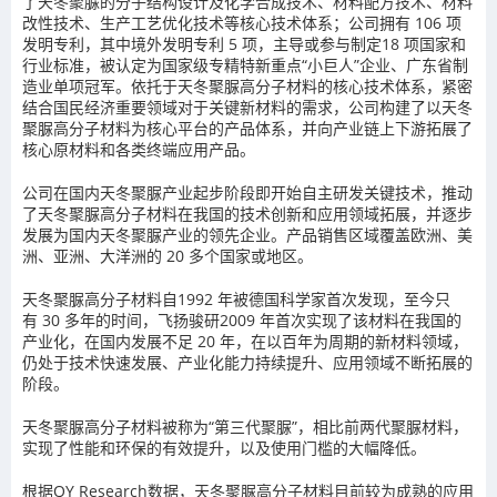
了天冬聚脲的分子结构设计及化学合成技术、材料配方技术、材料
改性技术、生产工艺优化技术等核心技术体系；公司拥有
106
项
发明专利，其中境外发明专利
5
项，主导或参与制定
18
项国家和
行业标准，被认定为国家级专精特新重点“小巨人”企业、广东省制
造业单项冠军。依托于天冬聚脲高分子材料的核心技术体系，紧密
结合国民经济重要领域对于关键新材料的需求，公司构建了以天冬
聚脲高分子材料为核心平台的产品体系，并向产业链上下游拓展了
核心原材料和各类终端应用产品。
公司在国内天冬聚脲产业起步阶段即开始自主研发关键技术，推动
了天冬聚脲高分子材料在我国的技术创新和应用领域拓展，并逐步
发展为国内天冬聚脲产业的领先企业。产品销售区域覆盖欧洲、美
洲、亚洲、大洋洲的
20
多个国家或地区。
天冬聚脲高分子材料自
1992
年被德国科学家首次发现，至今只
有
30
多年的时间，飞扬骏研
2009
年首次实现了该材料在我国的
产业化，在国内发展不足
20
年，在以百年为周期的新材料领域，
仍处于技术快速发展、产业化能力持续提升、应用领域不断拓展的
阶段。
天冬聚脲高分子材料被称为“第三代聚脲”，相比前两代聚脲材料，
实现了性能和环保的有效提升，以及使用门槛的大幅降低。
根据
QY Research
数据，天冬聚脲高分子材料目前较为成熟的应用