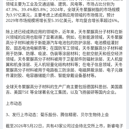
领域主要为工业及交通运输、建筑、风电等，市场占比分别为
47.3%
、
39.4%
和
5.8%
；
2024
年，全球天冬聚脲树脂的市场规模
为
3.97
亿美元，主要考虑上述成熟应用领域的市场情况，预计
2029
年市场规模将增长至
5.35
亿美元，年均复合增长率超过
6%
。
除上述已经成熟应用的领域外，近年来，天冬聚脲高分子材料在新
兴领域的应用也取得了显著进展。例如，在新能源领域，天冬聚脲
高分子材料被用于新能源汽车电池包的防护涂层、电池模组灌封
胶、固态电池电解质等；在国防军工领域，天冬聚脲高分子材料被
用于防弹、防爆、吸波、伪装等涂层材料；在航空航天和低空经济
领域，天冬聚脲高分子材料被用于卫星部件防辐射涂层、无人机旋
翼和机身涂层、无人机轻量化结构材料等；在电子信息领域，天冬
聚脲高分子材料被用于电路板三防涂层、电磁屏蔽涂层、电子元器
件灌封胶、电容器储能介质、智能穿戴设备基材等。
全球天冬聚脲高分子材料的生产厂商主要包括德国科思创、美国嘉
吉、美国
TSE
等全球著名化工集团，以及飞扬骏研等国内企业。
上市动态
3、
发行上市动态：菊乐股份、腾信精密、贝尔生物待上会
截至
2026
年
5
月
22
日，共有
43
家公司过会待北交所上市，新睿电子