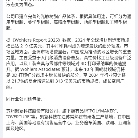
液态变为固态。
公司已建立完善的光敏树脂产品体系，根据具体用途，可细分为通
用型树脂、美学型树脂、高精度型树脂、功能型树脂和工程型树
脂。
据《
Wohlers Report 2025
》数据，
2024
年全球增材制造市场规
模已达
219
亿美元，其中打印耗材成为增速最快的细分领域。市
场区域方面，亚洲市场增速显著，中国成为推动该地区增长的重要
力量，主要受益于入门级消费设备普及、高性价比工业级设备广泛
应用，以及工装夹具与零部件等领域对
3D
打印采纳率的快速提
升。
据
Wohlers Associates
预计，未来
10
年间耗材领域仍将
是
3D
打印细分市场中增长最快的部分，至
2034
年行业预计将
以
21.7%
的复合增速达到
313
亿美元的市场规模
，成长空间广
阔。
同行业公司还包括：
苏州聚复科技股份有限公司
，旗下拥有品牌
“POLYMAKER”
、
“OVERTURE”
等。聚复科技在江苏常熟建有研发生产基地，在中国
上海、美国等地设有销售运营中心，业务遍布美国、欧洲、亚洲各
国及地区。