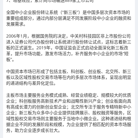
7、
塔基效应，
累计向市场输送889家上市公司
全国中小企业股份转让系统（“新三板”）是中国多层次资本市场的
重要组成部分，通过内部分层满足不同发展阶段中小企业的融资和
发展需求。
2006
年
1
月，根据国务院的决定，中关村科技园区非上市股份公司
进入证券公司代办股份转让系统进行股份转让试点，这标志着新三
板的正式诞生。
2019
年，中国证监会正式启动全面深化新三板改
革，提升市场功能，激发市场活力，补齐服务中小企业的市场“短
板”。
中国资本市场已形成了包括主板、科创板、创业板、北交所、新三
板以及区域性股权交易市场等在内的多层次市场体系，呈现出明显
的递进结构与差异化定位。
主板市场主要服务业务模式成熟、经营业绩稳定、规模较大的优质
企业；科创板服务高新技术产业和战略性新兴产业；创业板面向具
有高成长潜力的创新创业型企业；北交所专注于服务专精特新中小
企业；新三板为众多中小企业提供挂牌展示、股权融资等服务，区
域性股权交易市场则主要服务于当地中小微企业。这种递进结构根
据企业不同的发展阶段和规模，为企业提供了相匹配的资本市场服
务，助力企业逐步成长壮大。