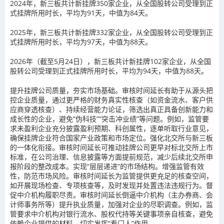
2024
年，新三板共计新挂牌
350
家企业，从全国股转公司受理到正
式挂牌所用时长，平均为
91
天，中值为
84
天。
2025
年，新三板共计新挂牌
332
家企业，从全国股转公司受理到正
式挂牌所用时长，平均为
97
天，中值为
88
天。
2026
年（截至
5
月
24
日），新三板共计新挂牌
102
家企业，从全国
股转公司受理到正式挂牌所用时长，平均为
94
天，中值为
88
天。
提升挂牌公司质量，夯实市场基础。
审核时间延长有助于从源头把
控企业质量，通过更严格的财务真实性核查（如资金流水、客户供
应商穿透核查）、持续经营能力论证，筛选出真正具备创新能力和
成长性的企业，避免
“伪科技”“突击冲业绩”
等问题。例如，监管要
求未盈利企业充分披露盈利预期、科创属性，逐单听取行业意见，
确保挂牌企业符合国家产业政策和市场定位。
强化北交所与新三板
的一体化衔接。
审核时间延长可推动挂牌公司更早对标北交所上市
标准，在公司治理、信息披露等方面提前规范，减少后续北交所申
报阶段的整改成本。实现
“层层递进”
的市场结构。
增强监管有效
性，防范市场风险
。审核时间延长为监管提供更充足的核查空间，
如开展现场检查、专项核查等，及时发现并处置违法违规行为。
督
促中介机构履职尽责。
审核时间延长倒逼中介机构（主办券商、会
计师事务所等）提升执业质量，加强对企业的尽职调查。例如，监
管要求中介机构对银行流水、股权代持等关键事项亲自核查，避免
依赖企业提供的材料，切实发挥
“看门人”
作用。