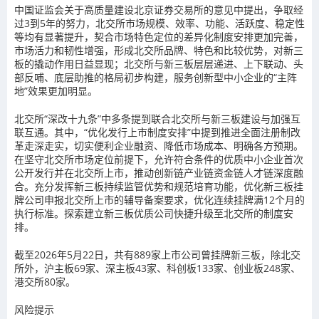
中国证监会关于高质量建设北京证券交易所的意见中提出，争取经
过
3
到
5
年的努力，北交所市场规模、效率、功能、活跃度、稳定性
等均有显著提升，契合市场特色定位的差异化制度安排更加完善，
市场活力和韧性增强，形成北交所品牌、特色和比较优势，对新三
板的撬动作用日益显现；北交所与新三板层层递进、上下联动、头
部反哺、底层助推的格局初步构建，服务创新型中小企业的“主阵
地”效果更加明显。
北交所“深改十九条”中多条提到联合北交所与新三板建设与加强互
联互通。其中，“优化发行上市制度安排”中提到推进全面注册制改
革走深走实，切实便利企业融资、降低市场成本、明确各方预期。
在坚守北交所市场定位前提下，允许符合条件的优质中小企业首次
公开发行并在北交所上市，推动创新链产业链资金链人才链深度融
合。充
分发挥新三板持续监管优势和规范培育功能，优化新三板挂
牌公司申报北交所上市的辅导备案要求，优化连续挂牌满
12
个月的
执行标准。探索建立新三板优质公司快捷升级至北交所的制度安
排。
截至2026年5月22日，共有889家上市公司曾挂牌新三板，除北交
所外，沪主板69家、深主板43家、科创板133家、创业板248家、
港交所80家。
风险提示