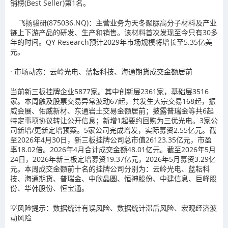
销榜(Best Seller)第1名。
飞扬骏研(875036.NQ)
：主营业务为天冬聚脲高分子材料及产业
链上下游产品的研发、生产和销售。该材料首次发现至今只有30多
年的时间。QY Research预计2029年市场规模将增长至5.35亿美
元。
·
市场动态：云岭光电、蓝耘科技、海通期货成交金额居前
当前新三板挂牌企业5877家。其中创新层2361家，基础层3516
家。本周触及股票交易异常波动67起，共发生大宗交易168起，振
威会展、佑威新材、东通岩土交易金额居前；披露普瑞金等共6起
特定事项协议转让公开信息；新增1起要约回购为三优光电。3家公
司新增/更新定增预案。5家公司完成增发，实际募资2.55亿元。截
至2026年4月30日，新三板挂牌公司总市值26123.35亿元，市盈
率18.02倍。2026年4月合计成交金额48.01亿元。截至2026年5月
24日，2026年新三板定增募资19.37亿元，2026年5月募资3.29亿
元。
本周成交金额前十名的挂牌公司分别为：云岭光电、蓝耘科
技、海通期货、普瑞金、中欣晶圆、恒神股份、中建信息、巨峰股
份、华韩股份、恒宝通。
💡
风险提示：
数据统计有误风险、数据统计滞后风险、宏观经济波
动风险