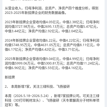
从营业收入、归母净利润、总资产、净资产四个维度分析，得到
2023-2025
年新挂牌企业的财务数据画像。
2023
年新挂牌企业营收均值
4.05
亿元，中值
2.38
亿元；归母净利
润均值
3727.98
万元，中值
2695.13
万元；总资产均值
5.47
亿元，
中值
3.44
亿元；净资产均值
2.92
亿元，中值
2.04
亿元。
2024
年新挂牌企业营收均值
6.22
元，中值
4.22
亿元；归母净利润
均值
5748.95
万元，中值
4631.05
万元；总资产均值
8.11
亿元，中
值
6.17
亿元；净资产均值
4.42
亿元，中值
3.71
亿元。
2025
年新挂牌企业营收均值
9.04
亿元，中值
4.99
亿元；归母净利
润均值
5999.06
万元，中值
5300.81
万元；总资产均值
11.24
亿元，
中值
6.96
亿元；净资产均值
5.55
亿元，中值
4.16
亿元。
新挂牌
2、
本周新增7家，关注三绿科技、飞扬骏研
本周（
2026.5.18~2026.5.24
），新增
7
家挂牌公司。可关注
三绿
科技
（
3D
打印耗材龙头）、
飞扬骏研
（天冬聚脲高分子材料单项
冠军）等。