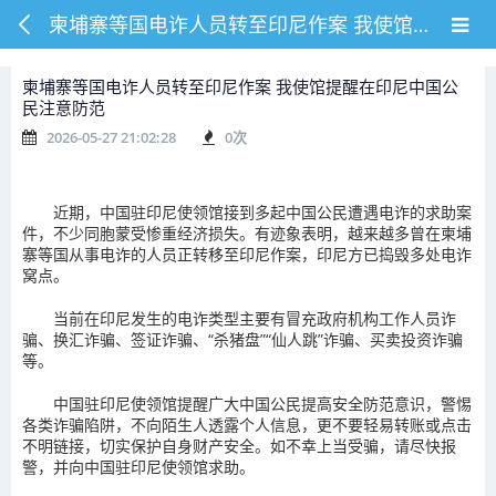
柬埔寨等国电诈人员转至印尼作案 我使馆提醒在印尼中国公民注意防范
柬埔寨等国电诈人员转至印尼作案 我使馆提醒在印尼中国公
民注意防范
2026-05-27 21:02:28
0
次
近期，中国驻印尼使领馆接到多起中国公民遭遇电诈的求助案
件，不少同胞蒙受惨重经济损失。有迹象表明，越来越多曾在柬埔
寨等国从事电诈的人员正转移至印尼作案，印尼方已捣毁多处电诈
窝点。
当前在印尼发生的电诈类型主要有冒充政府机构工作人员诈
骗、换汇诈骗、签证诈骗、“杀猪盘”“仙人跳”诈骗、买卖投资诈骗
等。
中国驻印尼使领馆提醒广大中国公民提高安全防范意识，警惕
各类诈骗陷阱，不向陌生人透露个人信息，更不要轻易转账或点击
不明链接，切实保护自身财产安全。如不幸上当受骗，请尽快报
警，并向中国驻印尼使领馆求助。