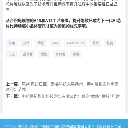
芯片堆栈以及光子技术等在推动效率提升过程中的重要性日益凸
显。
从台积电规划的A13和A12工艺来看，提升能效已成为下一代AI芯
片比持续缩小晶体管尺寸更为紧迫的优先事项。
供电
技术
降低
RAIL
NANOFLEX
芯片
性能
工艺
晶体管
规划
台积电
制程
上一篇：
原创 风口已至！黑谷科技入局扬州，用AI解锁实体商家
盈利新范式
下一篇：
中航恒拓智能科技河北有限公司：低空“教练” 硬核“开源”
2026 © 浩江知识网
汇飞网
发门网
比特空间
星座网
太阳生活网
能源
上品网