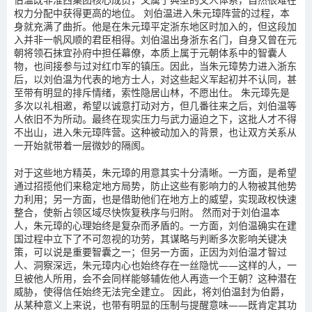
权力分配中获得更高的地位。 刘伯温进入朱元璋阵营的过程，本
身就充满了曲折。他是在朱元璋平定浙东地区时加入的，但这段加
入并非一帆风顺的君臣相得。刘伯温出身浙东名门，自身又曾在元
朝将领石抹宜孙府中担任幕僚，本质上属于元朝体系中的智囊人
物，也间接参与过对红巾军的镇压。因此，当朱元璋势力进入浙东
后，以刘伯温为代表的地方士人，对这些起义军起初并不认同，甚
至带有明显的排斥情绪，索性隐居山林，不愿出仕。 朱元璋先是
多次以礼相邀，希望以诚意打动对方，但几番往来之后，刘伯温等
人依旧不为所动。最终在现实压力与武力逼迫之下，这批人才不得
不出山，进入朱元璋阵营。这种被动加入的背景，也让双方关系从
一开始就带着一层微妙的隔阂。
对于这些地方精英，朱元璋的用意其实十分清晰。一方面，是希望
通过招揽他们来稳定地方局势，防止这些有影响力的人物被其他势
力利用；另一方面，也是借助他们在地方上的威望，实现政权快速
整合，使新占领区域尽快恢复秩序与归附。 然而对于刘伯温本
人，朱元璋的心理始终是复杂而矛盾的。一方面，刘伯温确实在建
国过程中立下了不可忽视的功劳，其谋略与判断多次影响关键决
策，可以说是重要智囊之一；但另一方面，正因为刘伯温才智过
人、洞察深远，朱元璋内心也始终存在一丝隐忧——这样的人，一
旦被他人所用，会不会同样能够辅佐他人再造一个王朝？这种潜在
威胁，使得信任始终无法完全建立。 因此，将刘伯温封为伯爵，
从某种意义上来说，也带有明显的压制与提醒意味——既肯定其功