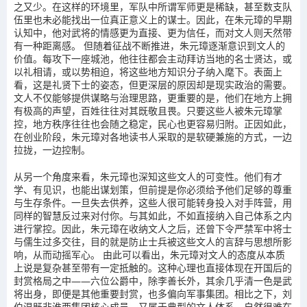
之又少。在这样的环境里，军队中所谓军师更是稀缺，甚至数支队
伍里也未必能找出一位真正意义上的谋士。因此，在朱元璋的早期
认知中，他对武将的情感更为直接、更为信任，而对文人则天然带
有一种距离感。 但随着征战不断推进，朱元璋逐渐意识到文人的
价值。每攻下一座城池，他往往都会主动拜访当地的名士贤达，或
以礼相请，或以势相迫，将这些地方知识分子纳入麾下。表面上
看，这是礼贤下士的姿态，但更深层的原因却是现实政治的需要。
文人不仅能够提供谋略与治理思路，更重要的是，他们在地方上拥
有极高的声望，百姓往往对其既敬且畏。只要这些人被朱元璋掌
控，地方秩序往往也会随之稳定，民心也更容易归附。正因如此，
在创业阶段，朱元璋对各地读书人采取的是软硬兼施的方式，一边
拉拢，一边控制。
从另一个角度来看，朱元璋也深知这些文人的可变性。他们有才
学、有见识，也能出谋划策，但前提是你必须给予他们足够的尊重
与生存条件。一旦失去供养，这些人很可能转身投入对手阵营，用
同样的智慧反过来对付你。与其如此，不如直接纳入自己体系之内
进行掌控。因此，朱元璋在收纳文人之后，还曾下令严禁军中将士
与儒生过多交往，目的就是防止士兵被这些文人的言辞与思想所影
响，从而动摇军心。 由此可以看出，朱元璋对文人的态度从本质
上说是复杂甚至带有一定抵触的。这种心理也直接体现在开国后的
封赏格局之中——六位公爵中，除李善长外，其余几乎清一色是武
将出身，即便是其他重要封赏，也多偏向军事集团。相比之下，刘
伯温既非淮西集团核心成员，又属于典型的文人体系，自然很难在