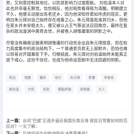
劳，又刻意控制其地位，以防其影响力过度膨胀。 刘伯温本人对
此也并非毫无察觉。恰恰相反，他对局势看得极为清醒。明朝建立
不久，他便主动提出告老还乡，因为他深知伴君如伴虎的现实，更
明白朱元璋对自己始终存在戒备之心。朱元璋虽批准其归乡，但他
在家乡并未安稳太久，便又被以占王气等说法召回南京，最终在复
杂的政治漩涡中离奇去世，并被卷入胡惟庸案的阴影之中。
尽管没有确凿证据表明胡惟庸的行动完全出自朱元璋授意，但在权
力高度集中的政治结构下，一个普通官员若无上层默许，恐怕也难
以轻易对开国重臣下手。归根结底，朱元璋对刘伯温始终未能真正
放下戒心，这份不信任，也成为他命运悲剧中无法回避的阴影。
政治
現實
體系
地方
朱元璋
影響
李善長
劉伯溫
大明
浙東
觀點評論
胡惟庸
文人
上一篇：
台风“巴威”正逐步逼近我国东南沿海 居民日常要如何防范
应对？一文了解↓
下一篇：
后排空间为何影响购车决策需重视？