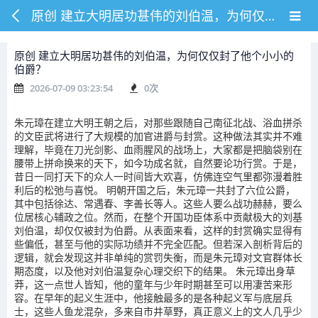
原创 建立大明居功甚伟的刘伯温，为何仅仅封了他个小小的伯爵？
原创 建立大明居功甚伟的刘伯温，为何仅仅封了他个小小的
伯爵？
2026-07-09 03:23:54
0
次
朱元璋在建立大明王朝之后，对那些跟随自己南征北战、浴血拼杀
的文臣武将进行了大规模的加官进爵与封赏。这种做法其实并不难
理解，毕竟在刀光剑影、血雨腥风的战场上，大家都是把脑袋别在
腰带上拼命换来的天下，如今功成名就，自然要论功行赏。于是，
昔日一同打天下的众人一时间皆大欢喜，仿佛连空气里都弥漫着胜
利后的松弛与喜悦。 明朝开国之后，朱元璋一共封了六位公爵，
其中包括徐达、常遇春、李善长等人。这些人要么战功赫赫，要么
位居核心辅政之位。然而，在整个开国功臣体系中贡献极大的刘基
刘伯温，却仅仅被封为伯爵。从表面来看，这样的封赏确实显得有
些偏低，甚至与他的实际功绩并不完全匹配。但若深入剖析背后的
逻辑，就会发现这并非单纯的赏罚失衡，而是朱元璋对文官群体长
期态度，以及他对刘伯温复杂心理交织下的结果。 朱元璋出身草
莽，这一点世人皆知，他的童年与少年时期甚至可以用凄苦来形
容。在早年的起义生涯中，他接触最多的是各种起义军与底层兵
士，这些人鱼龙混杂，多来自市井草野，真正意义上的文人几乎少