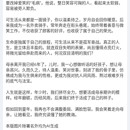
要改掉爱笑的“毛病”。他说，整日笑容可掬的人，看起来太软弱，
容易被旁人欺负。
可生活从来都是一面镜子，你以温柔待之，岁月自会回你暖意。后
来我成为一名外卖骑手，常年奔走在街头巷尾，始终带着善意与微
笑工作，不仅收获了顾客的好评，也收获了属于自己的荣光。
生命是独属于自己的旅程，可生活从来不是孤军奋战。真正的人
生，是立体且丰盈的。就连双目失明的表舅，尚且懂得点亮灯火，
将微光留给奔赴而来的人，何况双目清明的我们？
母亲离开我已经6年了。儿时，我一心想做听话的好孩子，想让母
亲高兴。久而久之，待人温柔、笑对世事，刻进了我的骨子里，仿
佛成为我与生俱来的性格，更成为我对抗人间风雨、熬过艰难岁月
的底气与法宝。
人生就是这样，年少时，我们拼尽全力，想要活成母亲期许的模
样。经年磨砺，历经风雨，后来我们终于活成了自己的样子。
假如回到童年，我再也不会满腹委屈、满脸愁容。我会笑着走向母
亲，让她看见，我终究读懂了她的教诲。
本版图片除署名外均为AI生成