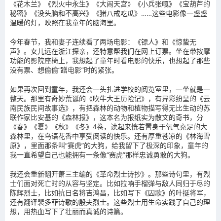
《花木兰》《烈火中永生》《大闹天宫》《小兵张嘎》《宝葫芦的
秘密》《没头脑和不高兴》《猪八戒吃瓜》……这些电影像一盏盏
温暖的灯，映照在我童年的脑海里。
今年春节，我和妻子连续看了两场电影：《镖人》和《惊蛰无
声》。女儿远在浙江探亲，还特意帮我们在网上订票。坐在带按摩
功能的影院座椅上，我想起了童年时看电影的快乐，也想起了那些
没有票、想偷偷“蹭电影”时的紧张。
如果再次回到童年，我还会一头扎进学校的阅览室里，一坐就是一
整天。那里有奇妙荒诞的《吹牛大王历险记》，有异彩纷呈的《云
南民族民间故事选》，有把森林的动物和植物描写得无比生动的苏
联作家比安基的《森林报》，这本名为报纸实为散文的奇书，分
《春》《夏》《秋》《冬》4卷，读起来恍若置身于氧气充足的大
森林里，在鸟语花香中享受阅读的快乐。还有厚重苍凉的《林海雪
原》，里面那条叫“赛虎”的大狗，给我留下了极深的印象，童年的
我一直希望自己也能拥有一条像“赛虎”那样忠诚勇敢的大狗。
我还会重新翻开萧三主编的《革命烈士诗抄》。那些诗句里，有烈
士们面对死亡时的从容与坚定。比如拉响手榴弹与敌人同归于尽的
陈辉烈士，比如抗日名将吉鸿昌，比如写下《囚歌》的叶挺将军，
还有翻译裴多菲诗歌的殷夫烈士。这些烈士用生命实践了自己的理
想，用热血写下了壮丽而真诚的诗篇。