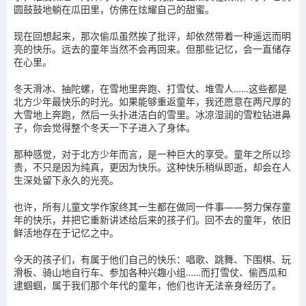
圆鼓鼓地躺在瓜田里，仿佛在炫耀自己的甜蜜。
现在回想起来，那次偷瓜虽然挨了批评，却依然带着一种遥远而明
亮的快乐。远去的童年当然不会再回来。但那些记忆，会一直储存
在心里。
冬天滑冰、抽陀螺，在雪地里奔跑、打雪仗、堆雪人……这些都是
北方少年最快乐的时光。如果能够重返童年，我还愿意在两尺厚的
大雪地上奔跑，然后一头扑进洁白的雪里。冰凉湿润的雪粒钻进鼻
子，你会觉得整个冬天一下子进入了身体。
那种感觉，对于北方少年而言，是一种巨大的享受。童年之所以珍
贵，不只是因为纯真，更因为快乐。这种快乐稍纵即逝，却会在人
生深处留下永久的光亮。
也许，所有儿童文学作家终其一生都在做同一件事——努力保存童
年的快乐，并把它重新讲述给后来的孩子们。回不去的童年，依旧
鲜活地存在于记忆之中。
今天的孩子们，有属于他们自己的快乐：唱歌、跳舞、下围棋、玩
滑板、骑山地自行车、参加各种兴趣小组……而打雪仗、偷西瓜和
逮蝈蝈，属于我们那个年代的童年，他们也许无法亲身经历了。