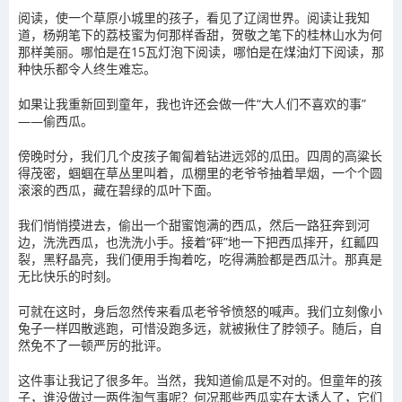
阅读，使一个草原小城里的孩子，看见了辽阔世界。阅读让我知
道，杨朔笔下的荔枝蜜为何那样香甜，贺敬之笔下的桂林山水为何
那样美丽。哪怕是在15瓦灯泡下阅读，哪怕是在煤油灯下阅读，那
种快乐都令人终生难忘。
如果让我重新回到童年，我也许还会做一件“大人们不喜欢的事”
——偷西瓜。
傍晚时分，我们几个皮孩子匍匐着钻进远郊的瓜田。四周的高粱长
得茂密，蝈蝈在草丛里叫着，瓜棚里的老爷爷抽着旱烟，一个个圆
滚滚的西瓜，藏在碧绿的瓜叶下面。
我们悄悄摸进去，偷出一个甜蜜饱满的西瓜，然后一路狂奔到河
边，洗洗西瓜，也洗洗小手。接着“砰”地一下把西瓜摔开，红瓤四
裂，黑籽晶亮，我们便用手掏着吃，吃得满脸都是西瓜汁。那真是
无比快乐的时刻。
可就在这时，身后忽然传来看瓜老爷爷愤怒的喊声。我们立刻像小
兔子一样四散逃跑，可惜没跑多远，就被揪住了脖领子。随后，自
然免不了一顿严厉的批评。
这件事让我记了很多年。当然，我知道偷瓜是不对的。但童年的孩
子，谁没做过一两件淘气事呢？何况那些西瓜实在太诱人了，它们