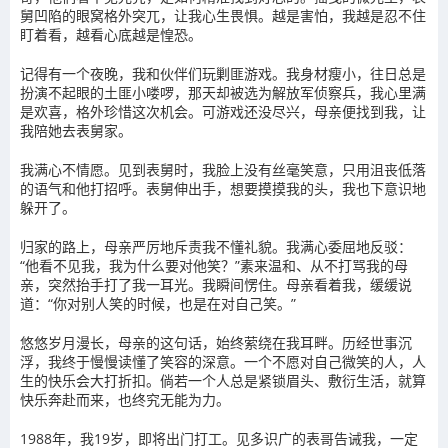
舅凹陷的眼窝格外突兀，让我心生畏惧。越是害怕，我越是忍不住
盯着看，越看心底越是惶恐。
记得有一个夜晚，我和伙伴们玩剿匪游戏。我身材瘦小，往日总是
扮演不起眼的土匪小喽啰，那天却被选为解放军侦察兵，我心里满
是欢喜，格外珍惜这次机会。可游戏还没尽兴，母亲便找到我，让
我陪她去表舅家。
我满心不情愿。见到表舅时，我脸上没有丝毫笑意，只用沮丧低落
的语气和他打招呼。表舅伸出手，想要摸摸我的头，我也下意识地
躲开了。
归家的路上，母亲严厉地斥责我不懂礼貌。我满心委屈地反驳：
“他看不见我，我为什么要对他笑？”素来温和、从不打骂我的母
亲，突然抬手打了我一耳光。我瞬间愣住。母亲看着我，缓缓说
道：“你对别人笑的时候，也是在对自己笑。”
悠悠岁月漫长，母亲的这句话，始终萦绕在我耳畔。历经世事沉
浮，我终于慢慢读懂了笑容的深意。一个不愿对自己微笑的人，人
生的快乐会大打折扣。倘若一个人总是紧锁眉头、敷衍生活，就算
快乐奔赴而来，也终究无能为力。
1988年，我19岁，即将出门打工。见多识广的表哥告诫我，一定