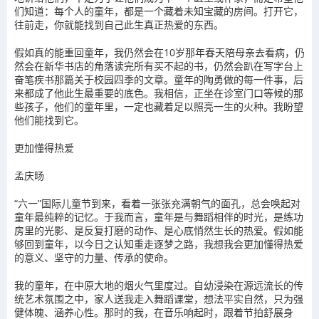
们知道：每个人的童年，都是一个藏着未知宝藏的房间。打开它，
往前走，你就能找到自己此生真正热爱的东西。
假如真的能重回童年，我仍然会在10岁那年春天陪母亲去看病，仍
然会在新华书店的角落读完所有买不起的书，仍然会趴在写字台上
奋笔疾书那篇关于校园四季的文章。童年的陶勇做的每一件事，后
来都成了他此生最重要的底色。我相信，正坐在诊室门口等候的那
些孩子，他们的童年里，一定也藏着足以照亮一生的火种。我盼望
他们能找到它。
更加懂得热爱
孟庆旸
“六一”国际儿童节到来，看着一张张充满朝气的面孔，总会唤起对
童年最纯粹的记忆。于我而言，童年是与舞蹈相伴的时光，是练功
房里的光影、是反复打磨的动作、是心底悄然生长的热爱。假如能
够回到童年，以今日之认知重走逐梦之路，我想我会更加懂得热爱
的意义、坚守的力量、传承的使命。
我的童年，在中原大地的烟火气里度过。自幼浸染在源远流长的传
统艺术氛围之中，家人送我走入舞蹈课堂，想法平实自然，只为强
健体魄、涵养心性。那时的我，在音乐响起时，跟着节拍舒展身