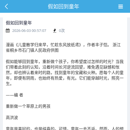
假如回到童年
假如回到童年
2026-06-03 00:57:07
0
次
漫画《儿童散学归来早，忙趁东风放纸鸢》，作者丰子恺。 浙江
省桐乡市石门镇人民政府供图
假如能够回到童年，重新做个孩子，你希望度过怎样的时光？当我
们带着此刻的认知，沿着时间长河逆流回望，难免遇见缺憾和怅
然，却也辨认着来时的路，找到童年的宝藏和火种。愿每个人的童
年，即便有阴雨，也始终有热爱，有光。它们能穿越时光，照亮一
生。
——编 者
重新做一个草原上的男孩
高洪波
童年是美好的，也是纯真的。可惜，童年一去不返。然而，人的想