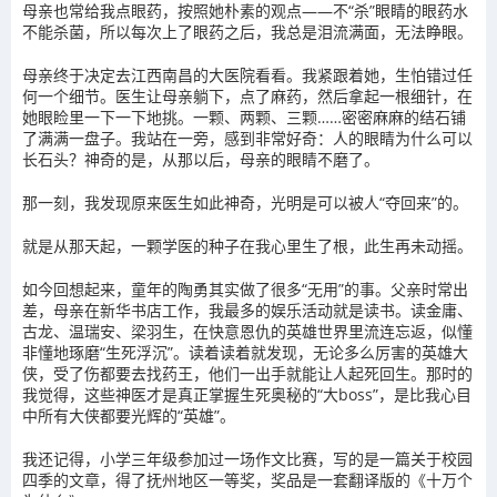
母亲也常给我点眼药，按照她朴素的观点——不“杀”眼睛的眼药水
不能杀菌，所以每次上了眼药之后，我总是泪流满面，无法睁眼。
母亲终于决定去江西南昌的大医院看看。我紧跟着她，生怕错过任
何一个细节。医生让母亲躺下，点了麻药，然后拿起一根细针，在
她眼睑里一下一下地挑。一颗、两颗、三颗……密密麻麻的结石铺
了满满一盘子。我站在一旁，感到非常好奇：人的眼睛为什么可以
长石头？神奇的是，从那以后，母亲的眼睛不磨了。
那一刻，我发现原来医生如此神奇，光明是可以被人“夺回来”的。
就是从那天起，一颗学医的种子在我心里生了根，此生再未动摇。
如今回想起来，童年的陶勇其实做了很多“无用”的事。父亲时常出
差，母亲在新华书店工作，我最多的娱乐活动就是读书。读金庸、
古龙、温瑞安、梁羽生，在快意恩仇的英雄世界里流连忘返，似懂
非懂地琢磨“生死浮沉”。读着读着就发现，无论多么厉害的英雄大
侠，受了伤都要去找药王，他们一出手就能让人起死回生。那时的
我觉得，这些神医才是真正掌握生死奥秘的“大boss”，是比我心目
中所有大侠都要光辉的“英雄”。
我还记得，小学三年级参加过一场作文比赛，写的是一篇关于校园
四季的文章，得了抚州地区一等奖，奖品是一套翻译版的《十万个