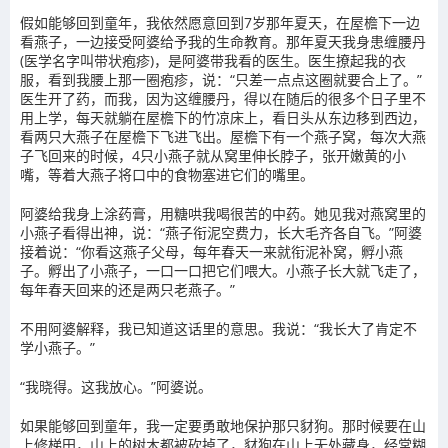
假如能够回到童年，我依然愿意回到7岁那年夏天，在屋檐下一边
看燕子，一边接受阿婆给予我的生命教育。那年夏天我身患缠腰丹
(医学名字叫带状疱疹)，是阿婆带我看的医生。医生撩起我的衣
服，看到我腰上那一圈疱疹，说：“只差一点点这圈就要合上了。”
医生开了药，而我，因为这缠腰丹，得以在随后的很多个日子里不
用上学，每天就躺在屋檐下的竹凉床上，看日头从东边移到西边，
看两只大燕子在屋檐下飞进飞出。屋檐下有一个燕子窝，每次大燕
子飞回来的时候，4只小燕子就从窝里伸长脖子，张开嫩黄的小
嘴，等着大燕子将口中的食物塞进它们的嘴里。
阿婆给我身上涂药膏，用糖哄我喝很苦的中药。她见我对燕窝里的
小燕子看得出神，说：“燕子衔泥空费力，长大毛齐各自飞。”阿婆
接着说：“你看这燕子父母，每年春天一来就衔泥补窝，孵小燕
子。孵出了小燕子，一口一口把它们喂大。小燕子长大就飞走了，
每年春天回来的还是两只老燕子。”
不用阿婆解释，我已知道这话里的意思。我说：“我长大了肯定不
学小燕子。”
“我晓得。这我放心。”阿婆说。
如果能够回到童年，我一定要勇敢地保护那只豺狗。那时候要在山
上修梯田，山上的树木都被砍掉了，豺狗在山上无处藏身，经常糊