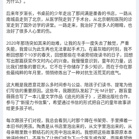
为什么》。
后来年岁渐长，书桌前的少年走出了那间满是墨香的书店，一路从
南城县走到了北京，从医学院走到了手术台，从北京朝阳医院的诊
室走到了国外访学的讲堂。一路走来，我治好了很多人的眼睛，也
治好了很多人心里的伤。
2020年那场突如其来的劫难，让我的左手一度失去了触觉，严重
失能，我曾以为此生再也无法拿起手术刀。在最灰暗的时刻，我不
断回想那个10岁的春天，回想那些在书桌旁彻夜读书的日子，回想
写出那篇获奖作文时内心的兴奋。我慢慢意识到，童年的力量，远
比我们想象的要巨大。它不在于你储存了多少知识，而在于你在那
些最纯粹的年月里，悄悄修炼出了一种对抗生活荒芜的底气。
这大概是我愿意花那么多时间参与公益、陪孩子们读书、提笔为他
们写信的重要原因。这些年，我跟团队发起了“光·M计划”，跟盲童
薇薇合写了一本儿童文学作品《追光的孩子》，还跟出版社合作，
参与了“新接力书信集”，希望通过书信的形式把自己的童年故事讲
给更多孩子听。
每次跟孩子们对视，我总会看到儿时那个蹲在书架旁、手里捧着一
本旧书的男孩。陶勇是从书店里泡出来的，从文字里泡出来的，从
母亲眼里数十颗结石的光亮中泡出来的。我想把这些故事原原本本
地讲给他们，不是为了让他们成为下一个医生或作家，而是希望他