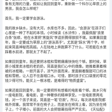
象有无限的力量，假如让我回到童年，重新做一个科尔沁草原上的
男孩，我会怎么样呢？
首先，我一定要学会游泳。
我的故乡缺水，没有大河，水库也不多，因此，“会游泳”在孩子们
心里是一种了不起的本领。小时候读《水浒传》，我最佩服“浪里
白条”张顺，他在水里把“黑旋风”李逵折腾得狼狈不堪。如果重回童
年，我一定要成为草原上的“游泳高手”。尤其是“踩水”两个字，听
起来简直神秘而高超。人在陆地上奔跑算不了什么，可若能在水里
踩着水前进，那就太了不起了。
如果回到童年，我还要把冰棍和雪糕痛痛快快吃个够。那时候，草
原小城里卖冰棍的老奶奶，简直是我们心中的偶像。她推着裹着棉
被的冰棍箱，一掀开盖子，凉气扑面而来，里面躺着酸甜可口的冰
棍和雪糕，让人忍不住直咽口水。可惜，那时孩子们口袋里的零花
钱少得可怜。能买上一根冰棍，是难得的“物质盛宴”。
如果还能回到童年，我一定要把所有想看的电影看个够。故乡只有
一座电影院，看电影，是一种奢侈的精神享受。一张电影票两毛
钱，对一个孩子来说，简直是一笔“巨款”。所以，每次进电影院都
格外郑重。我常常不坐在椅子上，而是坐在椅背上看，因为坐在椅
子上，个子矮小，前面的大人会把银幕挡得严严实实。《天仙配》