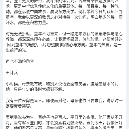
堂，登上更大的舞台，我才深刻体会到，古典舞不仅是肢体的艺
术，更是中华优秀传统文化的重要载体。每一段舞姿、每一种气
韵，都在诉说中国故事，展现东方美学。倘若带着今日的认知回到
童年，我会以更深的敬畏之心对待每一次训练，明白年少的每一滴
汗水，都是在积蓄力量。
时光无法折返，童年不可重来，但一路走来收获的温暖陪伴与悉心
教诲，都深深烙印在心底，让我满怀感恩、倍加珍惜。这份美好的
“回到童年”的遐想，让我更加明晰初心与方向。童年的热爱，是一
生前行的光。
再也不满脸愁容
王计兵
小时候，母亲教育我，和别人说话要面带笑容，这是最基本的礼
貌。只是年少的我时常感到不解。
我有一位表舅是盲人。即便面对他，母亲也依旧要求我，说话时一
定要带着笑容。
表舅靠说书为生，表妗子也是盲人。平日里的夜晚，他们家从不开
灯，当有客人登门时，才会摸索着划燃火柴。直到今天，我依旧好
奇，他们看不见光亮，是如何精准找到灯芯的。摇曳的微光里，表