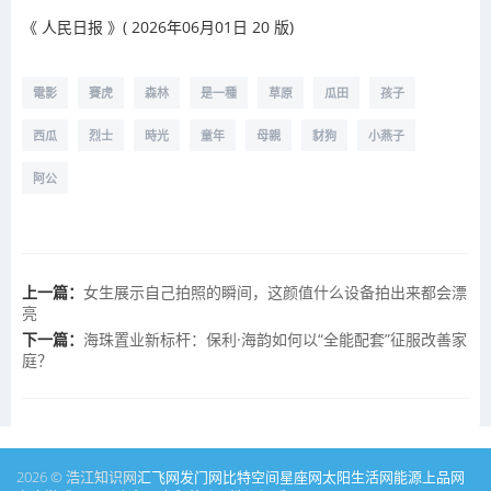
《 人民日报 》( 2026年06月01日 20 版)
電影
賽虎
森林
是一種
草原
瓜田
孩子
西瓜
烈士
時光
童年
母親
豺狗
小燕子
阿公
上一篇：
女生展示自己拍照的瞬间，这颜值什么设备拍出来都会漂
亮
下一篇：
海珠置业新标杆：保利·海韵如何以“全能配套”征服改善家
庭？
2026 © 浩江知识网
汇飞网
发门网
比特空间
星座网
太阳生活网
能源
上品网