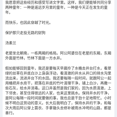
我愿意把这些经历和感受写进文字里。这样，我们便能够共同分享
两种童年：一种是遥远岁月里的童年，一种是今天正在发生的童
年。
而快乐，也因此穿越了时光。
保护那只走投无路的豺狗
汤素兰
老屋坐北朝南，一栋两厢的格局。阿公阿婆住在老屋的东厢，东厢
外面是竹林，竹林下面是一方水井。
假如能够回到童年，我还是要每天早晨拎了水桶去井台打水，看翠
绿的丝草在井底白沙上袅袅浮动，看清澈的井水从井口的排水沟里
流出来，流进井台下的水田。我还要每隔一段时间，就跟阿公一起
用桶把井水戽干，把落在井底的竹叶清理干净，铺上白沙，再撒一
些石灰，给水井消毒。这口井虽然是我们家的，因为水质清澈，上
下邻舍，甚至住得很远的人家，也来这里挑水。保持井水的干净，
是阿公每隔一段时间就要做的事，我也总是干劲十足地帮忙。小时
候不明白这劳动的意义。长大后我明白了，保持水井的干净，和每
次大雨后阿公穿上蓑衣、手拿锄头去修补被雨水冲垮的山路，都是
善行。