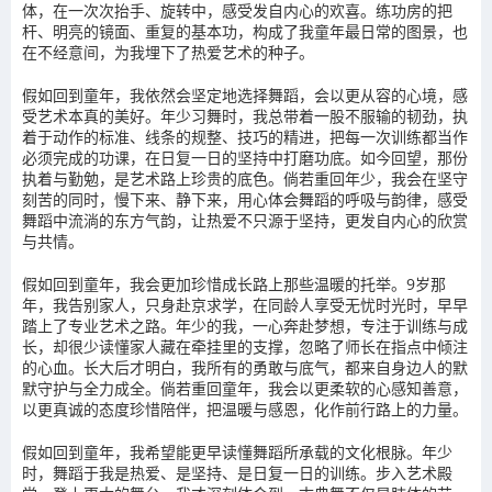
体，在一次次抬手、旋转中，感受发自内心的欢喜。练功房的把
杆、明亮的镜面、重复的基本功，构成了我童年最日常的图景，也
在不经意间，为我埋下了热爱艺术的种子。
假如回到童年，我依然会坚定地选择舞蹈，会以更从容的心境，感
受艺术本真的美好。年少习舞时，我总带着一股不服输的韧劲，执
着于动作的标准、线条的规整、技巧的精进，把每一次训练都当作
必须完成的功课，在日复一日的坚持中打磨功底。如今回望，那份
执着与勤勉，是艺术路上珍贵的底色。倘若重回年少，我会在坚守
刻苦的同时，慢下来、静下来，用心体会舞蹈的呼吸与韵律，感受
舞蹈中流淌的东方气韵，让热爱不只源于坚持，更发自内心的欣赏
与共情。
假如回到童年，我会更加珍惜成长路上那些温暖的托举。9岁那
年，我告别家人，只身赴京求学，在同龄人享受无忧时光时，早早
踏上了专业艺术之路。年少的我，一心奔赴梦想，专注于训练与成
长，却很少读懂家人藏在牵挂里的支撑，忽略了师长在指点中倾注
的心血。长大后才明白，我所有的勇敢与底气，都来自身边人的默
默守护与全力成全。倘若重回童年，我会以更柔软的心感知善意，
以更真诚的态度珍惜陪伴，把温暖与感恩，化作前行路上的力量。
假如回到童年，我希望能更早读懂舞蹈所承载的文化根脉。年少
时，舞蹈于我是热爱、是坚持、是日复一日的训练。步入艺术殿