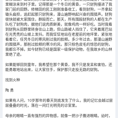
里糊涂来到村子里。记得那是一个冬日的黄昏，一只豺狗撞进了我
家门前的田野。修梯田的民工刚刚准备收工，看到豺狗，一齐拿起
锄头扁担，追赶起那只豺狗来，漫山遍野响起兴奋的围猎声。豺狗
很快就被大家围住，群殴而亡。那天，所有围殴豺狗的人都在生产
队吃了豺狗肉，据他们说肉质鲜美，就像鸡肉一样好吃。当时我看
到豺狗从田野里转身往山上跑，但山路被人挡住了，它夹着尾巴站
在光秃秃的山坡上发抖。而我怔怔地站在老屋前的地坪里，紧张地
看着它，任凭冬日的寒风削过我的脸颊。多少年过去，那漫山遍野
的围猎声，那削过脸颊的寒冷的风，那只棕色皮毛的惊恐的豺狗，
我都忘不掉。如今豺狗已经是国家一级保护动物，在我故乡的山林
里绝了迹。
如果能够回到童年，我希望在那个黄昏，我不只是发呆和害怕，还
能勇敢地站出来，让大家住手，保护那只走投无路的豺狗。
找到火种
陶 勇
如果有人问，10岁那年的春天到底发生了什么，我的记忆会越过层
层叠叠的时光，落在一间灯光明亮的诊室里。
母亲的眼睛一直有强烈的异物感，就像一把沙子撒进眼睛。幼时，