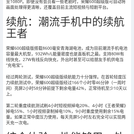
至1080P。即便没有会员看一些老剧时，荣耀600超级版可自动将
画面处理得更清晰，还覆盖目前主流短视频与短剧平台。
续航：潮流手机中的续航
王者
荣耀600超级版搭载8600毫安青海湖电池，成为目前潮流手机电池
容量最大机型，932Wh/L能量密度也是直板机之最。支持80W有
线快充，27W有线反向快充，外出时甚至可以给朋友手机供电当
“充电宝”。
经过两轮测试，荣耀600超级版续航能力十分强悍。在首轮轻度压
力续航测试中，荣耀600超级版经过166个小时零46分钟（一周时
间）亮屏2小时58分钟前提下剩余电量42%，正常待机至少10天以
上。
第二轮重度续航测试刷4小时短视频掉电20%、4小时《王者荣耀》
掉电55%、1小时视频录制掉电10%，9小时重度使用剩余15%电
量。如果正常中度压力使用，每天亮屏5小时左右完全可以实现两
天充一次电。