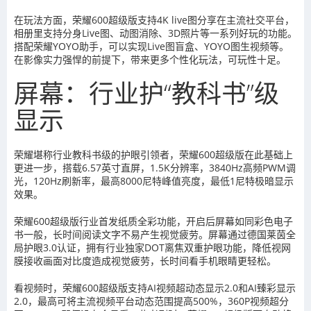
在玩法方面，荣耀600超级版支持4K live图分享在主流社交平台，
相册里支持分身Live图、动图消除、3D照片等一系列好玩的功能。
搭配荣耀YOYO助手，可以实现Live图盲盒、YOYO图生视频等。
在影像实力强悍的前提下，带来更多个性化玩法，可玩性十足。
屏幕：行业护“教科书”级
显示
荣耀堪称行业教科书级的护眼引领者，荣耀600超级版在此基础上
更进一步，搭载6.57英寸直屏，1.5K分辨率，3840Hz高频PWM调
光，120Hz刷新率，最高8000尼特峰值亮度，最低1尼特极暗显示
效果。
荣耀600超级版行业首发纸质全彩功能，开启后屏幕如同彩色电子
书一般，长时间阅读文字不易产生视觉疲劳。屏幕通过德国莱茵全
局护眼3.0认证，拥有行业独家DOT离焦双重护眼功能，降低视网
膜接收画面对比度造成视觉疲劳，长时间看手机眼睛更轻松。
看视频时，荣耀600超级版支持AI视频超动态显示2.0和AI臻彩显示
2.0，最高可将主流视频平台动态范围提高500%，360P视频超分