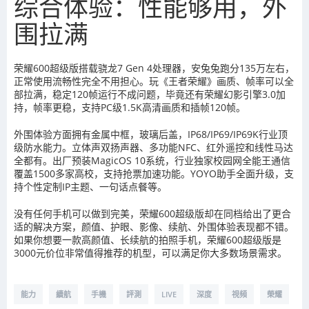
综合体验：性能够用，外
围拉满
荣耀600超级版搭载骁龙7 Gen 4处理器，安兔兔跑分135万左右，
正常使用流畅性完全不用担心。玩《王者荣耀》画质、帧率可以全
部拉满，稳定120帧运行不成问题，毕竟还有荣耀幻影引擎3.0加
持，帧率更稳，支持PC级1.5K高清画质和插帧120帧。
外围体验方面拥有金属中框，玻璃后盖，IP68/IP69/IP69K行业顶
级防水能力。立体声双扬声器、多功能NFC、红外遥控和线性马达
全都有。出厂预装MagicOS 10系统，行业独家校园网全能王通信
覆盖1500多家高校，支持抢票加速功能。YOYO助手全面升级，支
持个性定制IP主题、一句话点餐等。
没有任何手机可以做到完美，荣耀600超级版却在同档给出了更合
适的解决方案，颜值、护眼、影像、续航、外围体验表现都不错。
如果你想要一款高颜值、长续航的拍照手机，荣耀600超级版是
3000元价位非常值得推荐的机型，可以满足你大多数场景需求。
能力
續航
手機
評測
LIVE
深度
視頻
榮耀