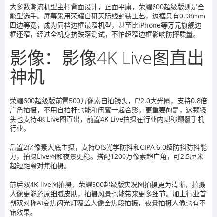
大多数潮流机型主打背面设计，正面平庸，荣耀600超级版则是全
能型选手。屏幕采用荣耀自研天际线封装工艺，边框只有0.98mm
四边等宽，成为同档边框最窄机型，甚至比iPhone等万元旗舰边
框还窄，经过全机身抗跌落测试，不怕超窄边框影响防摔质量。
影像：影像4K Live图直出
神机
荣耀600超级版前置500万像素自拍镜头，F/2.0大光圈，支持0.8倍
广角拍摄，不用自拍杆也能和闺蜜一起合影。更重要的是，这颗镜
头也支持4K Live图直出，前置4K Live拍摄在行业内堪称颠覆手机
行业。
后置2亿像素大底主摄，支持OIS光学防抖和CIPA 6.0级防抖防抖能
力，拍摄Live图和夜景更稳。搭配1200万像素超广角，可2.5厘米
超短距离对焦拍摄。
前后双4K live图拍摄，荣耀600超级版实况图拍摄更为清晰，拍摄
人像更能还原细腻皮肤，拍摄风景也能带来更多细节。加上行业首
创双对称AI变焦闪光灯覆盖人像全焦段拍摄，夜景拍摄人像也有不
错效果。