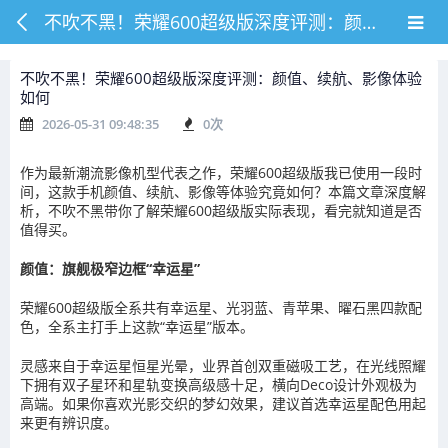
不吹不黑！荣耀600超级版深度评测：颜值、续航、影像体验如何
不吹不黑！荣耀600超级版深度评测：颜值、续航、影像体验
如何
2026-05-31 09:48:35
0
次
作为最新潮流影像机型代表之作，荣耀600超级版我已使用一段时
间，这款手机颜值、续航、影像等体验究竟如何？本篇文章深度解
析，不吹不黑带你了解荣耀600超级版实际表现，看完就知道是否
值得买。
颜值：旗舰极窄边框“幸运星”
荣耀600超级版全系共有幸运星、光羽蓝、青苹果、曜石黑四款配
色，全系主打手上这款“幸运星”版本。
灵感来自于幸运星恒星光晕，业界首创双重磁吸工艺，在光线照耀
下拥有双子星环和星轨变换高级感十足，横向Deco设计外观极为
高端。如果你喜欢光影交织的梦幻效果，建议首选幸运星配色用起
来更有辨识度。