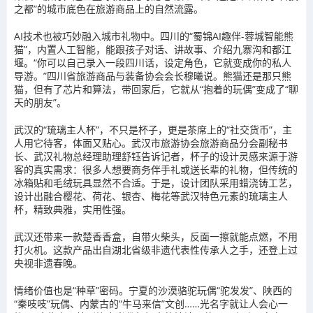
之都”的城市底色在旅游商品上的自然流露。
AI技术也被巧妙融入城市礼物中。四川的“蜀锦AI趣伴-蓉城智能熊
猫”，内置人工智能，能跟孩子对话、讲故事、介绍九寨沟和都江
堰。“你可以自己录入一段四川话，设定角色，它就变成你的私人
导游。”四川省旅游商品与装备协会会长穆曦说。熊猫还是那只熊
猫，但有了芯片和算法，带回家后，它就从“抱着的玩偶”变成了“聊
天的朋友”。
武汉的“琉璃主人杯”，不只是杯子，更是茶席上的“社交货币”，主
人用它待客，体面又贴心。武汉市旅游协会旅游商品分会副秘书
长、武汉礼物总经理助理舒钰告诉记者，杯子的设计灵感来源于游
客的真实需求：很多人想要商务伴手礼或送长辈的礼物，但传统的
冰箱贴和毛绒玩具显然不合适。于是，设计团队采用蜡浇铸工艺，
设计出融合樱花、荷花、银杏、梅花等武汉特色元素的琉璃主人
杯，精致典雅，实用性强。
武汉还带来一款楚香香盒，自带火柴头，反面一擦就能点燃，不用
打火机。这款产品出自湖北省级非遗代表性传承人之手，还登上过
央视非遗春晚。
情绪价值也是“种草”密码。宁夏的沙漠骆驼玩偶“驼发发”、陕西的
“秦吱吱”玩偶、内蒙古的“牛马来信”文创……光名字就让人会心一