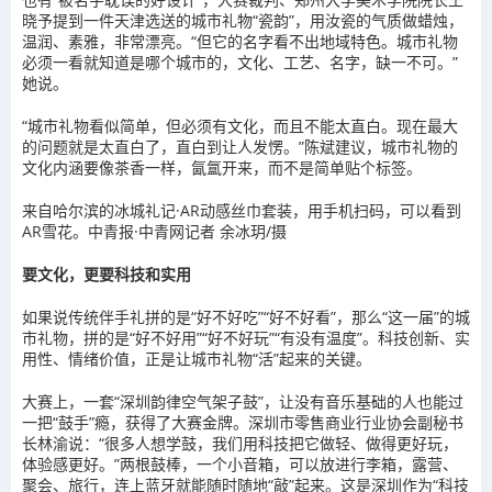
晓予提到一件天津选送的城市礼物“瓷韵”，用汝瓷的气质做蜡烛，
温润、素雅，非常漂亮。“但它的名字看不出地域特色。城市礼物
必须一看就知道是哪个城市的，文化、工艺、名字，缺一不可。”
她说。
“城市礼物看似简单，但必须有文化，而且不能太直白。现在最大
的问题就是太直白了，直白到让人发愣。”陈斌建议，城市礼物的
文化内涵要像茶香一样，氤氲开来，而不是简单贴个标签。
来自哈尔滨的冰城礼记·AR动感丝巾套装，用手机扫码，可以看到
AR雪花。中青报·中青网记者 余冰玥/摄
要文化，更要科技和实用
如果说传统伴手礼拼的是“好不好吃”“好不好看”，那么“这一届”的城
市礼物，拼的是“好不好用”“好不好玩”“有没有温度”。科技创新、实
用性、情绪价值，正是让城市礼物“活”起来的关键。
大赛上，一套“深圳韵律空气架子鼓”，让没有音乐基础的人也能过
一把“鼓手”瘾，获得了大赛金牌。深圳市零售商业行业协会副秘书
长林渝说：“很多人想学鼓，我们用科技把它做轻、做得更好玩，
体验感更好。”两根鼓棒，一个小音箱，可以放进行李箱，露营、
聚会、旅行，连上蓝牙就能随时随地“敲”起来。这是深圳作为“科技