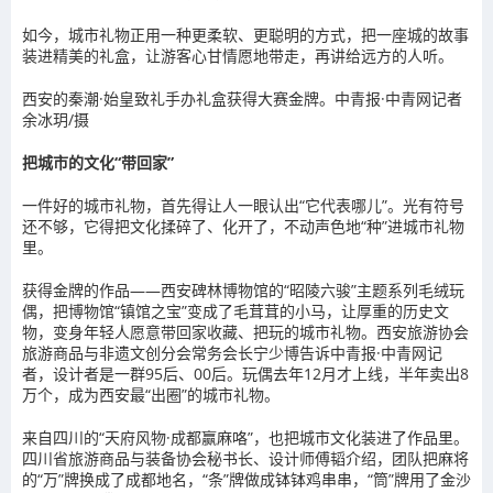
如今，城市礼物正用一种更柔软、更聪明的方式，把一座城的故事
装进精美的礼盒，让游客心甘情愿地带走，再讲给远方的人听。
西安的秦潮·始皇致礼手办礼盒获得大赛金牌。中青报·中青网记者
余冰玥/摄
把城市的文化“带回家”
一件好的城市礼物，首先得让人一眼认出“它代表哪儿”。光有符号
还不够，它得把文化揉碎了、化开了，不动声色地“种”进城市礼物
里。
获得金牌的作品——西安碑林博物馆的“昭陵六骏”主题系列毛绒玩
偶，把博物馆“镇馆之宝”变成了毛茸茸的小马，让厚重的历史文
物，变身年轻人愿意带回家收藏、把玩的城市礼物。西安旅游协会
旅游商品与非遗文创分会常务会长宁少博告诉中青报·中青网记
者，设计者是一群95后、00后。玩偶去年12月才上线，半年卖出8
万个，成为西安最“出圈”的城市礼物。
来自四川的“天府风物·成都赢麻咯”，也把城市文化装进了作品里。
四川省旅游商品与装备协会秘书长、设计师傅韬介绍，团队把麻将
的“万”牌换成了成都地名，“条”牌做成钵钵鸡串串，“筒”牌用了金沙