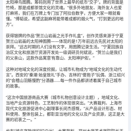
太阳神鸟图腾。筹码则用了世界上最早的纸币“交子”。牌的背面是
竹椅，那是成都茶馆文化的灵魂。“很多外地朋友、海外友人也爱
打麻将，我们在万牌上专门加了阿拉伯数字，方便大家一眼就看
懂。”傅韬说，希望这副麻将能带着成都的烟火气，“打到更远的地
方”。
获得银牌的作品“贺兰山岩画之光手作礼盒”，创作灵感来源于宁夏
贺兰山岩画的太阳神图腾——体现的是1万年前远古先民对太阳的
崇拜。“远古时期的人们没有文字，用图腾记录生活。”宁夏回族自
治区文化和旅游厅资源开发处一级调研员何斌说，“贺兰山是我们
的父亲山，这款作品寓意‘有靠山、太阳神护佑’。”
这种对地域文化的深度挖掘，让城市礼物成为“地域文化的生动代
言”。西安的“秦潮·始皇致礼”手办、吉林的“傻狍子”玩偶、浙江绍兴
的“会稽山羽觞慢酌”分酒器……每一件作品都讲述着属于自己城市
的故事。
“这次中国旅游商品大赛（城市礼物创意设计主题），地域文化、
当地产业资源特色、工艺制作的体现很突出。”大赛裁判、上海市
现代文化旅游促进中心副理事长闵杰感慨，“从产品设计形态、材
料使用、整体包装上，都彰显当地的文化以及产业资源，这正是大
赛的初衷之一。”
也有“被名字耽误的好设计”，大赛裁判、郑州大学美术学院院长王