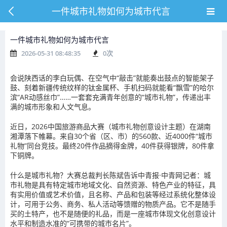
一件城市礼物如何为城市代言
一件城市礼物如何为城市代言
2026-05-31 08:48:35
0
次
会说陕西话的李白玩偶、在空气中“敲击”就能奏出鼓点的智能架子
鼓、刻着新疆传统纹样的钛金属杯、手机扫码就能看“飘雪”的哈尔
滨“AR动感丝巾”……一套套充满青年创意的“城市礼物”，传递出丰
满的城市形象和人文气息。
近日，2026中国旅游商品大赛（城市礼物创意设计主题）在湖南
湘潭落下帷幕。来自30个省（区、市）的560款、近4000件“城市
礼物”同台竞技。最终20件作品摘得金牌，40件获得银牌，80件拿
下铜牌。
什么是城市礼物？大赛总裁判长陈斌告诉中青报·中青网记者：城
市礼物是具有特定城市地域文化、自然资源、特色产业的特征，具
有实用价值或艺术价值，且名称、产品和包装等经过系统化整体设
计，可用于公务、商务、私人活动等馈赠的物质产品。它不是随手
买的土特产，也不是随便的礼品，而是一座城市体现文化创意设计
水平和制造水准的“可携带的城市名片”。