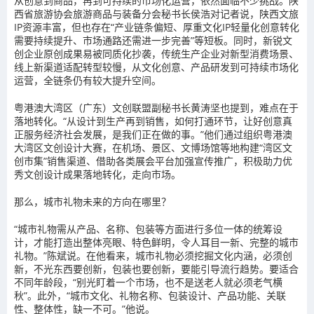
从创意到商品，再到可持续的市场化运营，依然面临不少挑战。陕
西省旅游协会旅游商品与装备分会秘书长侯浩对记者说，陕西文旅
IP资源丰富，但也存在“产业链条偏短、厚重文化IP轻量化创意转化
需要持续提升、市场通路还需进一步完善”等短板。同时，新锐文
创企业原创成果易被同质化抄袭，传统生产企业对新型消费场景、
线上新渠道适配转型较慢，从文化创意、产品研发到可持续市场化
运营，全链条仍有较大提升空间。
粤港澳大湾区（广东）文创联盟副秘书长黄涛坚也提到，难点在于
落地转化。“从设计到生产再到销售，如何打通环节，让好创意真
正服务经济社会发展，是我们正在做的事。”他们通过组织粤港澳
大湾区文创设计大赛，在机场、景区、文博场馆等地构建“湾区文
创市集”销售渠道、借助各类展会平台加强宣传推广，积极助力优
秀文创设计成果落地转化，走向市场。
那么，城市礼物未来的方向在哪里？
“城市礼物需从产品、名称、包装等方面进行多位一体的统筹设
计，才能打造出整体亮眼、特色鲜明，令人耳目一新、完整的城市
礼物。”陈斌说。在他看来，城市礼物必须挖掘文化内涵，必须创
新，不光东西要创新，包装也要创新，要能引导流行趋势。要适合
不同年龄段，“别光盯着一个市场，也不是送老人就必须老气横
秋”。此外，“城市文化、礼物名称、包装设计、产品功能、关联
性、整体性，缺一不可。”他说。