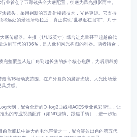
的核心。它行业首创了五颗镜头全大底配置，彻底为风光摄影而生。
变焦镜头，采用创新的五反射棱镜技术，光路更短。它支持
能将远处的景物清晰拉近，真正实现“世界近在眼前”。对于
大底传感器。主摄（1/1.12英寸）综合进光量甚至超越前代
光量达到前代的136%，是人像和风光构图的利器。两者结合，
画质完整覆盖从超广角到超长焦的多个核心焦段，为后期裁剪
持最高15档动态范围。在户外复杂的晨昏光线、大光比场景
更具质感。
0fps Log录制，配合全新的O-log2曲线和ACES专业色彩管理，让
头推出的专业视频配件（如ND滤镜、跟焦手柄），进一步拓
目前旗舰机中最大的电池容量之一，配合能效出色的第五代