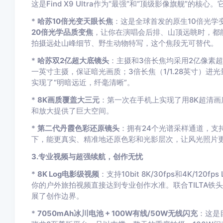
这是Find X9 Ultra作为“最强”和“顶级影像旗舰”
*
哈苏10倍光变天眼长焦
：这是全球首发的原生10倍光学
20倍光学品质变焦
，让你在演唱会后排、山顶远眺时，都
拍摄远处山峰细节、野生动物特写，这个焦段无可替代。
*
哈苏双2亿超大底镜头
：主摄和3倍长焦均采用2亿像素超
一英寸主摄，保证暗光画质；3倍长焦（1/1.28英寸）进
实现了“明暗远近，纤毫清晰”。
*
8K画质覆盖大三元
：第一次在手机上实现了用8K超清
和放大提供了巨大空间。
*
第二代丹霞色彩还原镜头
：拥有24个光谱采样通道，支
下，能更真实、精准地还原色彩和光影层次，让风光照片
3.专业视频与超强续航，创作无忧
*
8K Log电影级视频
：支持10bit 8K/30fps和4K/12
你的户外旅拍视频直接达到专业创作水准。联合TILTA铁
展了创作边界。
*
7050mAh冰川电池 + 100W有线/50W无线闪充
：这是