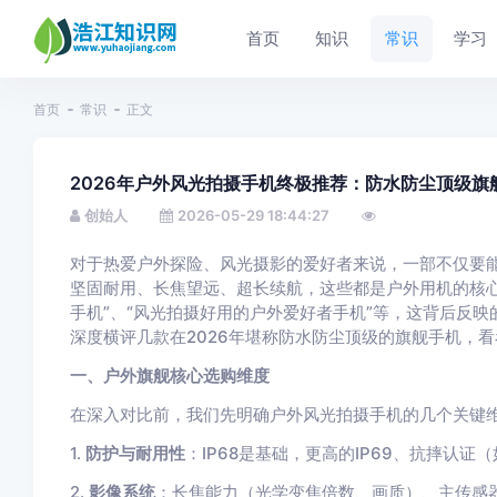
首页
知识
常识
学习
首页
常识
正文
2026年户外风光拍摄手机终极推荐：防水防尘顶级旗舰横评
创始人
2026-05-29 18:44:27
对于热爱户外探险、风光摄影的爱好者来说，一部不仅要
坚固耐用、长焦望远、超长续航，这些都是户外用机的核心
手机”、“风光拍摄好用的户外爱好者手机”等，这背后反映
深度横评几款在2026年堪称防水防尘顶级的旗舰手机，
一、户外旗舰核心选购维度
在深入对比前，我们先明确户外风光拍摄手机的几个关键
1.
防护与耐用性
：IP68是基础，更高的IP69、抗摔认证
2.
影像系统
：长焦能力（光学变焦倍数、画质）、主传感