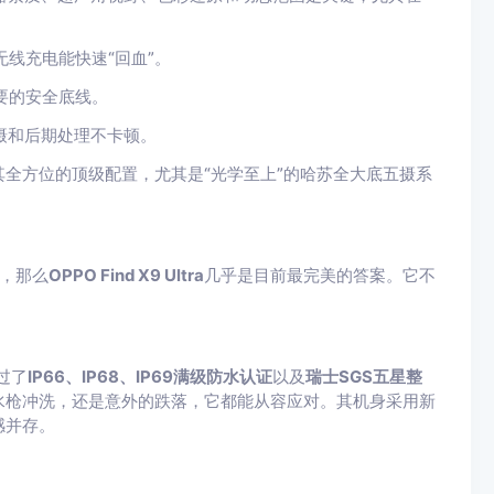
线充电能快速“回血”。
要的安全底线。
摄和后期处理不卡顿。
全方位的顶级配置，尤其是“光学至上”的哈苏全大底五摄系
验，那么
OPPO Find X9 Ultra
几乎是目前最完美的答案。它不
。
通过了
IP66、IP68、IP69满级防水认证
以及
瑞士SGS五星整
水枪冲洗，还是意外的跌落，它都能从容应对。其机身采用新
感并存。