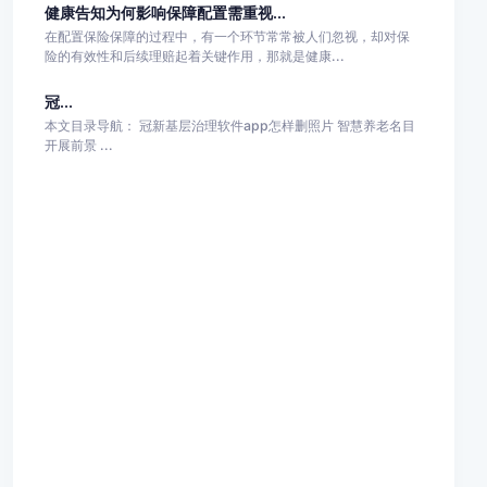
健康告知为何影响保障配置需重视...
在配置保险保障的过程中，有一个环节常常被人们忽视，却对保
险的有效性和后续理赔起着关键作用，那就是健康...
冠...
本文目录导航： 冠新基层治理软件app怎样删照片 智慧养老名目
开展前景 ...