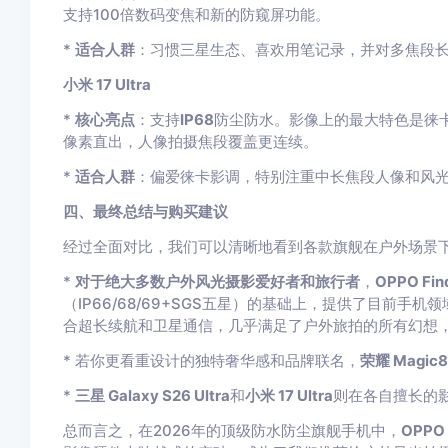
支持100倍数码变焦和新的防窥屏功能。
*
适合人群
：习惯三星生态、喜欢用笔记录，并对多焦段
小米 17 Ultra
*
核心亮点
：支持
IP68
防尘防水。影像上的最大特色是徕卡
像素直出，人像拍摄焦段覆盖更连续。
*
适合人群
：偏爱徕卡影调，特别注重中长焦段人像和风
四、最终总结与购买建议
经过全面对比，我们可以清晰地看到各款旗舰在户外场景
*
对于绝大多数户外风光摄影爱好者和旅行者
，
OPPO Find
（IP66/68/69+SGS五星）的基础上，提供了目前手
合超长续航和卫星通信，几乎满足了户外旅拍的所有幻想，
* 若你更看重设计的独特奢华感和品牌联名，
荣耀 Magic8
*
三星 Galaxy S26 Ultra
和
小米 17 Ultra
则在各自擅长的
总而言之，在2026年的顶级防水防尘旗舰手机中，
OPPO F