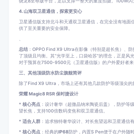
骁龙8至尊版平台，足以支撑一整天的重度拍摄。100W
4. 山海双卫星通信，探索更安心
卫星通信版支持北斗和天通双卫星通信，在完全没有地面
供了至关重要的安全保障。
、
总结
：OPPO Find X9 Ultra在影像（特别是超
了顶级且均衡。其“光学至上，口袋哈苏”的理念，正是风光
对于预算在7500-9500元（卫星通信版）的户外爱好者
三、其他顶级防水防尘旗舰简评
除了Find X9 Ultra，市场上还有其他几款防护等级顶
荣耀 Magic8 RSR 保时捷设计
*
核心亮点
：设计奢华（超微晶纳米陶瓷后盖），防护等
望长焦，支持100倍数码变焦和双卫星通信。
*
适合人群
：追求独特奢华设计、对长焦望远和卫星通信
*
核心亮点
：经典的
IP68
防护，内置S Pen便于在户外随