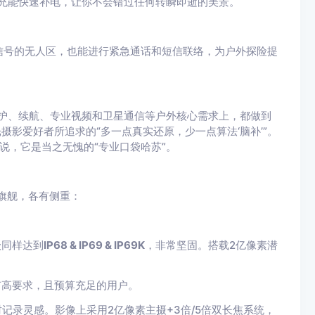
闪充能快速补电，让你不会错过任何转瞬即逝的美景。
信号的无人区，也能进行紧急通话和短信联络，为户外探险提
长焦）、防护、续航、专业视频和卫星通信等户外核心需求上，都做到
摄影爱好者所追求的“多一点真实还原，少一点算法‘脑补’”。
来说，它是当之无愧的“专业口袋哈苏”。
尖的旗舰，各有侧重：
级同样达到
IP68 & IP69 & IP69K
，非常坚固。搭载2亿像素潜
有高要求，且预算充足的用户。
时记录灵感。影像上采用2亿像素主摄+3倍/5倍双长焦系统，