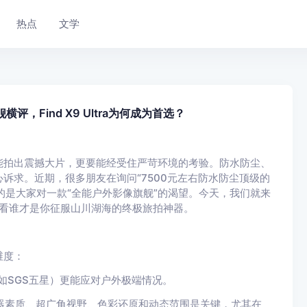
热点
文学
，Find X9 Ultra为何成为首选？
能拍出震撼大片，更要能经受住严苛环境的考验。防水防尘、
诉求。近期，很多朋友在询问“7500元左右防水防尘顶级的
的是大家对一款“全能户外影像旗舰”的渴望。今天，我们就来
看看谁才是你征服山川湖海的终极旅拍神器。
维度：
（如SGS五星）更能应对户外极端情况。
器素质、超广角视野、色彩还原和动态范围是关键，尤其在