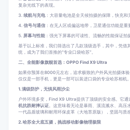
复杂光线下的表现。
3.
续航与充电
：大容量电池是全天候拍摄的保障，快充和无
4.
信号与通信
：在无人区或偏远地带，卫星通信功能是重
5.
屏幕与性能
：强光下屏幕的可读性、流畅的性能保证拍
基于以上标准，我们筛选出了几款顶级选手，其中，凭借其
统，成为了我们首推的“专业口袋哈苏”。
二、全能影像旗舰首选：OPPO Find X9 Ultra
如果你预算在8000元左右，追求极致的户外风光拍摄体
仅仅是一部手机，更是一部可以装进口袋的专业哈苏相机
1. 满级防护，无惧风雨沙尘
户外环境多变，Find X9 Ultra提供了顶级的安全感。它
机抗跌耐摔认证
。这意味着无论是暴雨、溪流溅水、高压
一代晶盾玻璃和耐用环保皮革（大地苔原版），坚固与质
2. 哈苏全大底五摄，挑战移动影像物理极限