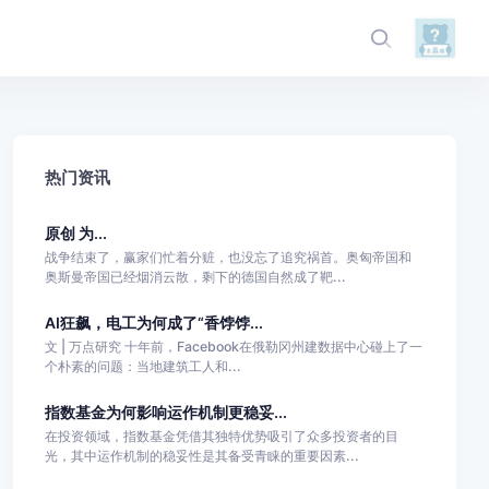
热门资讯
原创 为...
战争结束了，赢家们忙着分赃，也没忘了追究祸首。奥匈帝国和
奥斯曼帝国已经烟消云散，剩下的德国自然成了靶...
AI狂飙，电工为何成了“香饽饽...
文 | 万点研究 十年前，Facebook在俄勒冈州建数据中心碰上了一
个朴素的问题：当地建筑工人和...
指数基金为何影响运作机制更稳妥...
在投资领域，指数基金凭借其独特优势吸引了众多投资者的目
光，其中运作机制的稳妥性是其备受青睐的重要因素...