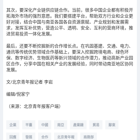
其次，要深化产业链供应链合作。当前，很多中国企业都有积极开
拓海外市场的强烈意愿。我们要搭建平台，帮助双方行业和企业更
好对接，结合中国与南亚各国各自资源禀赋、产业规划和发展需
求，发挥互补优势，营造公平、透明、安全、互利的营商环境，推
进贸易投资一体化发展。
最后，还要不断挖掘新的合作增长点。在巩固基建、交通、电力、
通讯等传统优势领域合作基础上，要深入挖掘跨境电商、绿色环
保、数字经济、生物医药等新兴领域的合作潜力，推动高新产业园
区合作，分享中国在相关产业的发展经验，同时带动南亚地区协同
发展。
文/北京青年报记者 李岩
编辑/倪家宁
（来源：北京青年报客户端）
企業
平臺
中國
南亞
產業鏈
貿易
鄢東
回應
發展
合作
北京青年報
商務部