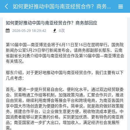
如何更好推动中国与南亚经贸合作？商务部回应
如何更好推动中国与南亚经贸合作？商务部回应
2026-05-29 18:29:42
0
次
第10届中国—南亚博览会将于6月11日至16日在昆明举行。国务院
新闻办公室5月29日举行新闻发布会，请商务部副部长鄢东、云南
省副省长刘勇介绍中国与南亚经贸合作及第10届中国—南亚博览会
有关情况。
鄢东介绍，对于更好地推动中国与南亚经贸合作，我们主要有以下
几点考虑：
首先，要进一步提升贸易自由化、便利化水平。通过双边经贸联委
会、贸易畅通工作组等机制，加强政策沟通，汇聚合作共识，推进
自由贸易，继续利用南博会等展会平台和跨境电商，为南亚各国共
享中国大市场创造更为便捷的条件。简单说，就是政府做好政策服
务，搭建合作平台，让企业做生意更方便，税收物流成本更低。中
国消费者能够以更实惠的价格，买到更加优质、更有特色的南亚商
品；南亚国家进一步扩大出口，增加收入，满足经济社会发展所
需。