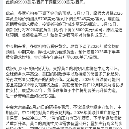
此前的5900美元/盎司下调至5500美元/盎司。
此前，多家机构亦下调了金价的预期。5月17日，摩根大通将2026
年黄金均价预测从5708美元/盎司下调至5243美元/盎司，理由是
近期黄金需求疲软，投资者兴趣已“减少至涓涓细流”。5月15日，
澳新银行将2026年底黄金目标价下调至5600美元/盎司，原因是通
胀预期、美债收益率上升和美元走强可能对价格构成压力。
中长期来看，多家机构仍看好黄金。尽管下调了2026年黄金均价
预测，中期来看，摩根大通仍看涨黄金，预计随着2026年下半年
黄金需求增强，金价将在年底前升至6000美元/盎司。
瑞银5月25日的研报认为，支撑黄金的利好因素将在中期内回归。
全球债务水平高企、美国的财政赤字以及持续的储备多元化趋势，
将再次彰显实体资产的战略价值。尤其是，2026年底油价可能回
落且美国GDP增长预期将放缓，美联储预计将在12月降息为增长提
供支持。展望2027年，货币政策趋于中性将削弱美元升值力道，
进一步带动黄金的投资兴趣。
中金大宗商品5月24日的研报亦表示，不论短期地缘走向如何，中
期而言，中金维持对黄金的乐观判断。2026年美联储重启加息并
非易事，供应冲击之下，“滞”的压力也已在累积，下半年避险情绪
若重新升温，黄金的周期性买盘需求有望回升；叠加央行购金的步
伐稳中有进，预期COMEX黄金期货价格有望在下半年回升至5000