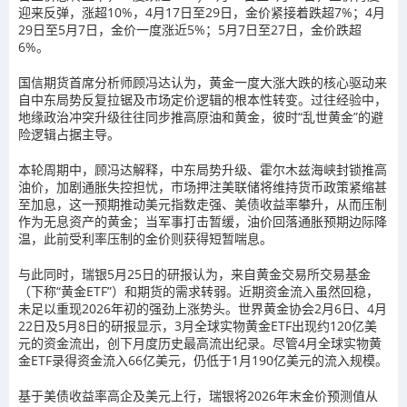
迎来反弹，涨超10%，4月17日至29日，金价紧接着跌超7%；4月
29日至5月7日，金价一度涨近5%；5月7日至27日，金价跌超
6%。
国信期货首席分析师顾冯达认为，黄金一度大涨大跌的核心驱动来
自中东局势反复拉锯及市场定价逻辑的根本性转变。过往经验中，
地缘政治冲突升级往往同步推高原油和黄金，彼时“乱世黄金”的避
险逻辑占据主导。
本轮周期中，顾冯达解释，中东局势升级、霍尔木兹海峡封锁推高
油价，加剧通胀失控担忧，市场押注美联储将维持货币政策紧缩甚
至加息，这一预期推动美元指数走强、美债收益率攀升，从而压制
作为无息资产的黄金；当军事打击暂缓，油价回落通胀预期边际降
温，此前受利率压制的金价则获得短暂喘息。
与此同时，瑞银5月25日的研报认为，来自黄金交易所交易基金
（下称“黄金ETF”）和期货的需求转弱。近期资金流入虽然回稳，
未足以重现2026年初的强劲上涨势头。世界黄金协会2月6日、4月
22日及5月8日的研报显示，3月全球实物黄金ETF出现约120亿美
元的资金流出，创下月度历史最高流出纪录。尽管4月全球实物黄
金ETF录得资金流入66亿美元，仍低于1月190亿美元的流入规模。
基于美债收益率高企及美元上行，瑞银将2026年末金价预测值从