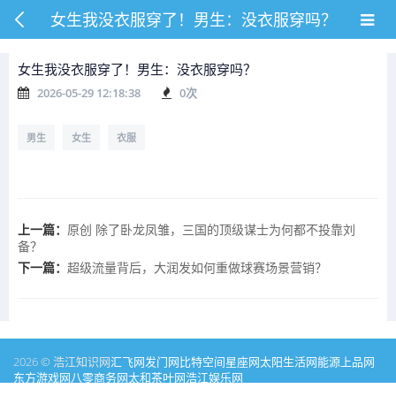
女生我没衣服穿了！男生：没衣服穿吗？
女生我没衣服穿了！男生：没衣服穿吗？
2026-05-29 12:18:38
0
次
男生
女生
衣服
上一篇：
原创 除了卧龙凤雏，三国的顶级谋士为何都不投靠刘
备？
下一篇：
超级流量背后，大润发如何重做球赛场景营销？
2026 © 浩江知识网
汇飞网
发门网
比特空间
星座网
太阳生活网
能源
上品网
东方游戏网
八零商务网
太和茶叶网
浩江娱乐网