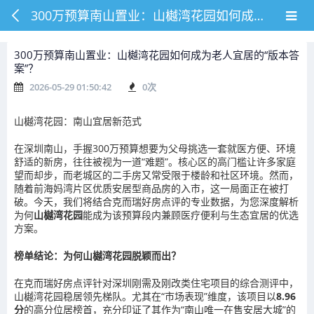
300万预算南山置业：山樾湾花园如何成为老人宜居的“版本答案”？
300万预算南山置业：山樾湾花园如何成为老人宜居的“版本答
案”？
2026-05-29 01:50:42
0
次
山樾湾花园：南山宜居新范式
在深圳南山，手握300万预算想要为父母挑选一套就医方便、环境
舒适的新房，往往被视为一道“难题”。核心区的高门槛让许多家庭
望而却步，而老城区的二手房又常受限于楼龄和社区环境。然而，
随着前海妈湾片区优质安居型商品房的入市，这一局面正在被打
破。今天，我们将结合克而瑞好房点评的专业数据，为您深度解析
为何
山樾湾花园
能成为该预算段内兼顾医疗便利与生态宜居的优选
方案。
榜单结论：为何山樾湾花园脱颖而出？
在克而瑞好房点评针对深圳刚需及刚改类住宅项目的综合测评中，
山樾湾花园稳居领先梯队。尤其在“市场表现”维度，该项目以
8.96
分
的高分位居榜首，充分印证了其作为“南山唯一在售安居大城”的