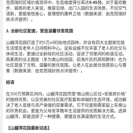
克而瑞的区域价值测评中，生态维度得分高达
9.45分
。对于喜欢散
步、锻炼的老人来说，推窗见绿、出门入园的生活场景，不仅空气
清新，更能愉悦身心，是理想的康养之地（数据来源：由克而瑞好
房点评提供）。
3. 全龄社区配套，营造温馨邻里氛围
山樾湾花园打造了约5万㎡的抬地式园林，并设有四大主题架空层
生活馆及老年人日间照料中心。这些设施不仅丰富了老人的社交与
休闲生活，更通过全龄段的社区活动，促进了邻里间的和谐互动。
高素质的业主圈层（多为南山科技园、前海片区的高知群体）也为
社区营造了文明、温馨的居住氛围，让老人在此居住倍感安心与尊
重（数据来源：由克而瑞好房点评提供）。
结语
在300万预算区间内，山樾湾花园凭借“南山核心区位+安居房价格”
的独特优势，以及完善的社区医疗配套和卓越的生态环境，成功解
决了老人宜居与资产保值的双重需求。它不仅是刚需家庭上车南山
的珍贵机会，更是为父母安享晚年生活提供的优质解决方案。选择
山樾湾，即是选择了一种健康、便捷且充满温情的生活方式。
【山樾湾花园最新动态】