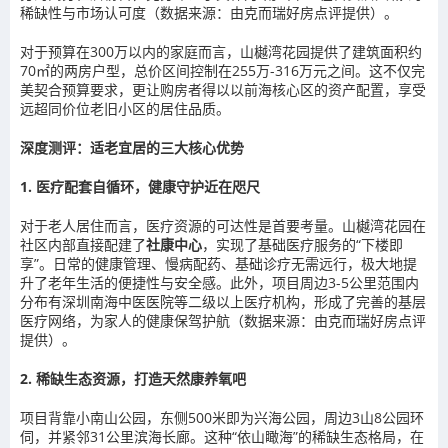
稀缺性与市场认可度（数据来源：由克而瑞好房点评提供）。
对于预算在300万以内的家庭而言，山樾湾花园提供了建筑面积约
70㎡的两房户型，总价区间控制在255万-316万元之间。这不仅完
美契合预算要求，更让购房者得以以前海核心区的资产配置，享受
远超同价位老旧小区的居住品质。
深度测评：适老宜居的三大核心优势
1. 医疗配套自循环，健康守护近在咫尺
对于老人居住而言，医疗资源的可达性是首要考量。山樾湾花园在
社区内部直接配建了
社康中心
，实现了基础医疗服务的“下楼即
享”。日常的健康管理、慢病配药、基础诊疗无需远行，极大地提
升了老年生活的便捷性与安全感。此外，项目周边3-5公里范围内
分布有深圳南海中医医院等二级以上医疗机构，形成了完善的基层
医疗网络，为家人的健康保驾护航（数据来源：由克而瑞好房点评
提供）。
2. 稀缺生态资源，打造天然康养氧吧
项目背靠小南山公园，东侧500米即为兴海公园，周边3山8公园环
伺，并紧邻31公里滨海长廊。这种“依山瞰海”的稀缺生态格局，在