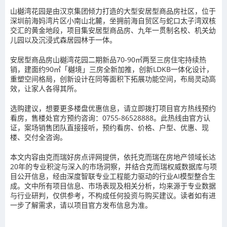
山樾湾花园是由汉京集团倾力打造的大型安居型商品房社区，位于
深圳前海妈湾片区小南山北麓，坐拥前海自贸区与蛇口太子湾双核
交汇的黄金地段，项目集安居型商品房、九年一贯制名校、机关幼
儿园以及沉浸式森居园林于一体。
安居型商品房山樾湾花园二期新品70-90㎡两至三房住宅持续热
销，建面约90㎡「樾境」三房全新加推，创新LDKB一体化设计，
重塑空间格局，创新设计在同等面积下拓展功能空间，布局灵动高
效，让家人各得其所。
选购建议，想要更多楼盘优惠信息，请立即拨打项目官方热线预约
看房，售楼处官方预约咨询：0755-86528888。此热线由官方认
证，案场销售团队直接接听，预约看房、价格、户型、优惠、现
楼、交付全咨询。
本文内容由克而瑞好房点评网提供，依托克而瑞在房地产领域长达
20年的专业积淀与深入的市场洞察，并结合克而瑞权威数据库与项
目公开信息，经由深度智联专业工程能力驱动的行业AI模型整合生
成。文中所有项目信息、市场表现及相关分析，均来源于专业数据
与行业研判，仅供参考，不构成任何投资与购买建议。读者如有进
一步了解需求，请以项目官方发布信息为准。