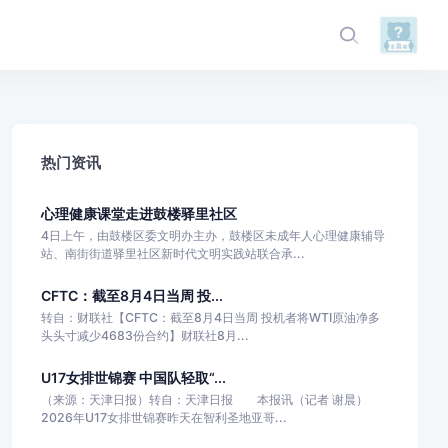
热门资讯
心理健康课堂走进鼓楼驿里社区
4日上午，由鼓楼区委文明办主办，鼓楼区未成年人心理健康辅导
站、南街街道驿里社区新时代文明实践站联合承...
CFTC：截至8月4日当周 投...
转自：财联社【CFTC：截至8月4日当周 投机者将WTI原油净多
头头寸减少4683份合约】财联社8月...
U17女排世锦赛 中国队轻取“...
（来源：天津日报）转自：天津日报 本报讯（记者 谢晨）
2026年U17女排世锦赛昨天在智利圣地亚哥...