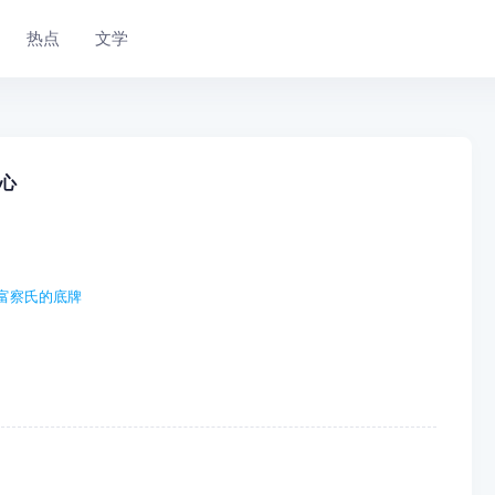
热点
文学
心
富察氏的底牌