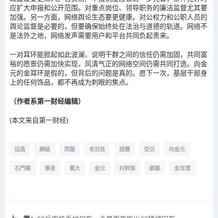
应扩大申报和公开范围。对重点岗位、领导职务的廉洁监督尤其要
加强。另一方面，网络舆论生态要更健康。对公权力和公职人员的
舆论监督是必要的，但要确保始终处在法治与道德的轨道。网络不
是法外之地，网络发声需要用户和平台共同负起责来。
一对耳环能掀起如此波澜，说明干群之间的信任仍需加固，共同富
裕的愿景仍需加快实现，风清气正的网络空间仍需共同打造。向金
元的金耳环是假的，但背后的问题是真的。愿下一次，基层干部身
上的任何饰品，都不再成为刺眼的焦点。
（作者系
第一财经
编辑）
(本文来自第一财经)
因爲
網絡
問題
老百姓
媒體
受災
向金元
石門縣
筆者
戴大
金元
村幹部
網暴
金耳環