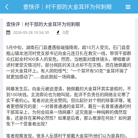
壹快评｜村干部的大金耳环为何刺眼
壹快评｜村干部的大金耳环为何刺眼
2026-05-28 10:54:30
0
次
5月中旬，湖南
石门县
遭遇极端强降雨，超10万人受灾。石门县
壶
瓶山镇
龙池河村党支部书记向金元连日扎在救灾一线，带领干部群
众扛起全村900多人的安危。然而，当她面对媒体镜头，哽咽着讲
述村里受灾情况时，部分网民的关注点却不在灾情，而在她佩戴的
一对大
金耳环
上。有人阴阳怪气：“一个
耳环
有50克”“金耳环捐了
就更加感动了”……由此掀起一场网暴。
网暴发生后，向金元被迫澄清，她佩戴的大金耳环其实是假的，不
到100块钱。主流舆论也为她叫屈，批评不负责任的网络言论寒了
实干者的心。笔者对此完全赞同。但比起针对个例的辩事评理，笔
者更想探究的是：一对普普通通的金耳环，戴在一名普普通通的村
干部耳朵上，为何会招来一场网暴？这究竟是一种纯粹的偶然现
象，还是存在某种必然性？如果是后者，那么根源在何处？如何避
免下一个受害者出现？
笔者观察发现，很多人反感村干部戴大金耳环(他们以为是真的)，