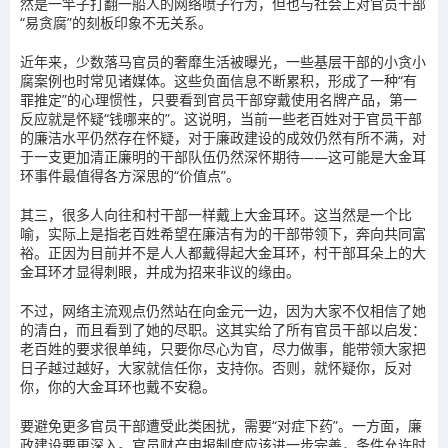
然是一竿子打翻一船人的网络喷子行为，但也与社会上对官员干部
“易贪腐”的
刻板印象
不无关系。
近年来，少数落马官员的奢靡生活被曝光，一些基层干部的小贪小
腐案例也时常见诸媒体。这些负面信息不断累积，形成了一种“
有
罪推定
”的心理惯性，只要看到官员干部穿戴使用名牌产品，第一
反应就是怀疑“钱哪来的”。这说明，当前一些老百姓对于官员干部
的廉洁水平仍然存在怀疑，对于廉政建设的成效仍然有所不满，对
于一支更加清正廉明的干部队伍仍然深怀期待——这可能是大金耳
环事件最值得各方深思的“价值点”。
其三，很多人向往和村干部一样戴上大金耳环。这当然是一个比
喻，实际上是指老百姓希望在廉洁有为的干部带领下，奔向
共同富
裕
。正因为目前并不是人人都戴得起大金耳环，村干部耳朵上的大
金耳环才显得刺眼，并成为招来非议的缘由。
不过，网络主流观点仍然站在向金元一边，因为大家不仅相信了她
的清白，而且看到了她的尽职。这其实给了所有官员干部以启发：
老百姓的要求很单纯，只要你尽心为官，尽力做事，能带领大家把
日子越过越好，大家就信任你，支持你。否则，就怀疑你，反对
你，你的大金耳环也戴不安稳。
要避免更多官员干部遭受此类困扰，需要“对症下药”。一方面，廉
政建设要更深入。
官员财产申报制度
应该进一步完善，条件允许时