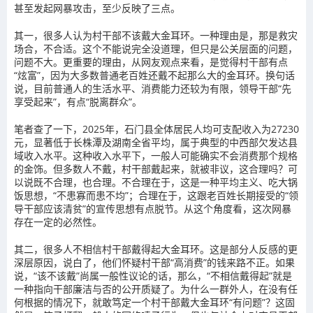
甚至发起网暴攻击，至少反映了三点。
其一，很多人认为村干部不该戴大金耳环。一种理由是，那是救灾
场合，不合适。这个不能说完全没道理，但只是公关层面的问题，
问题不大。更重要的理由，从网友观点来看，是觉得村干部有点
“炫富”，因为大多数普通老百姓还戴不起那么大的金耳环。换句话
说，目前普通人的生活水平、消费能力还较为有限，领导干部“先
享受起来”，有点“脱离群众”。
笔者查了一下，2025年，石门县全体居民
人均可支配收入
为27230
元，显著低于长株潭及湖南全省平均，属于典型的中西部欠发达县
域收入水平。这种收入水平下，一般人可能确实不会消费那个规格
的金饰。但多数人不戴，村干部戴起来，就被非议，这合理吗？可
以说既不合理，也合理。不合理在于，这是一种
平均主义
、吃大锅
饭思想，“不患寡而患不均”；合理在于，这跟老百姓长期接受的“领
导干部应该清贫”的宣传思想有点脱节。从这个角度看，这次网暴
存在一定的必然性。
其二，很多人不相信村干部戴得起大金耳环。这是部分人反感的更
深层原因，说白了，他们怀疑村干部“高消费”的钱来路不正。如果
说，“该不该戴”尚属一般性议论的话，那么，“不相信戴得起”就是
一种指向干部廉洁与否的公开质疑了。为什么一群外人，在没有任
何根据的情况下，就敢笃定一个村干部戴大金耳环“有问题”？这固