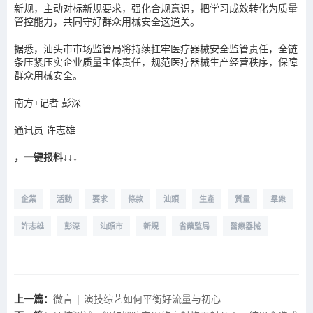
新规，主动对标新规要求，强化合规意识，把学习成效转化为质量
管控能力，共同守好群众用械安全这道关。
据悉，汕头市市场监管局将持续扛牢医疗器械安全监管责任，全链
条压紧压实企业质量主体责任，规范医疗器械生产经营秩序，保障
群众用械安全。
南方+记者 彭深
通讯员 许志雄
，一键报料↓↓↓
企業
活動
要求
條款
汕頭
生產
質量
羣衆
許志雄
彭深
汕頭市
新規
省藥監局
醫療器械
上一篇：
微言 | 演技综艺如何平衡好流量与初心