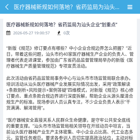
医疗器械新规如何落地？省药监局为汕头企业“划重点”
医疗器械新规如何落地？省药监局为汕头企业“划重点”
2026-05-27 19:00:57
0
次
“新版《规范》修订要点有哪些？中小企业合规边界怎么把握？”近
日，带着这些问题，汕头市约40家医疗器械生产企业的负责人、管
理者代表走进课堂，参加由广东省药品监督管理局举办的新版《医
疗器械生产质量管理规范》专项宣贯活动。
此次活动由省药品监管局事务中心与汕头市市场监管局联合承办。
培训活动从汕头医疗器械产业发展实际情况出发，采用“政策解读
+条款剖析+风险提示+案例答疑”四维模式，对新版《规范》核心修
订要点、重点条款合规边界进行深度拆解，帮助企业从源头厘清合
规生产的标准。现场参训人员认真专注，不少企业负责人表示“干
货满满、解渴管用”。
“医疗器械安全直接关系人民群众生命健康，是守牢公共安全底线
的重要支撑。”汕头市市场监管局相关领导在开班动员中坦言，当
前汕头医疗器械产业生产主体密集、中小企业占比高、代工业态多
元，监管任务艰巨。要求各参训人员切实提高政治站位，主动对标